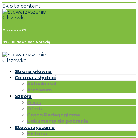
Skip to content
Olszewka 22
89-100 Nakło nad Notecią
Strona główna
Co u nas słychać
Aktualności
Archiwum
Szkoła
O nas
Oferta
Grono Pedagogiczne
Dokumenty do pobrania
Stowarzyszenie
Historia