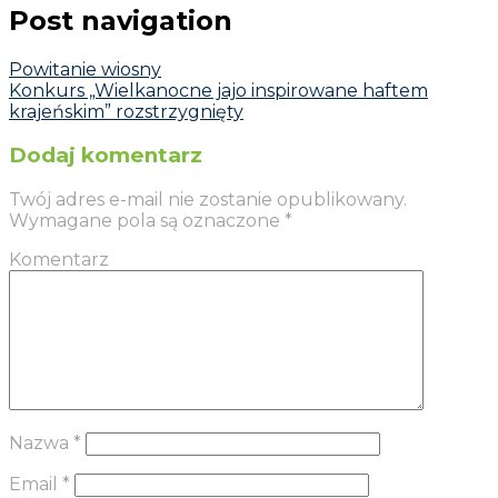
Post navigation
Powitanie wiosny
Konkurs „Wielkanocne jajo inspirowane haftem
krajeńskim” rozstrzygnięty
Dodaj komentarz
Twój adres e-mail nie zostanie opublikowany.
Wymagane pola są oznaczone
*
Komentarz
Nazwa
*
Email
*