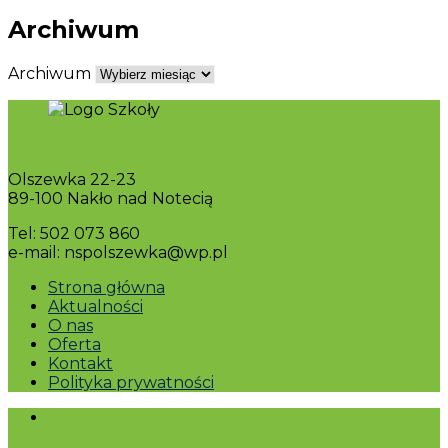
Archiwum
Archiwum
Olszewka 22-23
89-100 Nakło nad Notecią
Tel: 502 073 860
e-mail: nspolszewka@wp.pl
Strona główna
Aktualności
O nas
Oferta
Kontakt
Polityka prywatności