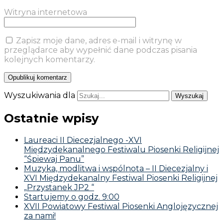
Witryna internetowa
Zapisz moje dane, adres e-mail i witrynę w
przeglądarce aby wypełnić dane podczas pisania
kolejnych komentarzy.
Wyszukiwania dla
Ostatnie wpisy
Laureaci II Diecezjalnego -XVI
Międzydekanalnego Festiwalu Piosenki Religijnej
“Śpiewaj Panu”
Muzyka, modlitwa i wspólnota – II Diecezjalny i
XVI Międzydekanalny Festiwal Piosenki Religijnej
„Przystanek JP2 “
Startujemy o godz. 9:00
XVII Powiatowy Festiwal Piosenki Anglojęzycznej
za nami!