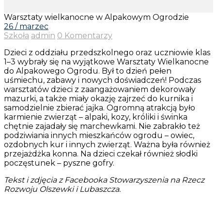
Warsztaty wielkanocne w Alpakowym Ogrodzie
26 / marzec
Szkoła
admin
0 Komentarzy
Dzieci z oddziału przedszkolnego oraz uczniowie klas
1–3 wybrały się na wyjątkowe Warsztaty Wielkanocne
do Alpakowego Ogrodu. Był to dzień pełen
uśmiechu, zabawy i nowych doświadczeń! Podczas
warsztatów dzieci z zaangażowaniem dekorowały
mazurki, a także miały okazję zajrzeć do kurnika i
samodzielnie zbierać jajka. Ogromną atrakcją było
karmienie zwierząt – alpaki, kozy, króliki i świnka
chętnie zajadały się marchewkami. Nie zabrakło też
podziwiania innych mieszkańców ogrodu – owiec,
ozdobnych kur i innych zwierząt. Ważna była również
przejażdżka konna. Na dzieci czekał również słodki
poczęstunek – pyszne gofry.
Tekst i zdjęcia z Facebooka Stowarzyszenia na Rzecz
Rozwoju Olszewki i Lubaszcza.