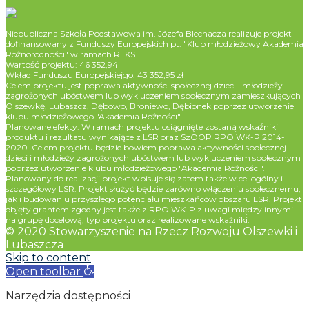
Niepubliczna Szkoła Podstawowa im. Józefa Blechacza realizuje projekt
dofinansowany z Funduszy Europejskich pt. "Klub młodzieżowy Akademia
Różnorodności" w ramach RLKS
Wartość projektu: 46 352,94
Wkład Funduszu Europejskiejgo: 43 352,95 zł
Celem projektu jest poprawa aktywności społecznej dzieci i młodzieży
zagrożonych ubóstwem lub wykluczeniem społecznym zamieszkujących
Olszewkę, Lubaszcz, Dębowo, Broniewo, Dębionek poprzez utworzenie
klubu młodzieżowego "Akademia Różności".
Planowane efekty: W ramach projektu osiągnięte zostaną wskaźniki
produktu i rezultatu wynikające z LSR oraz SzOOP RPO WK-P 2014-
2020. Celem projektu będzie bowiem poprawa aktywności społecznej
dzieci i młodzieży zagrożonych ubóstwem lub wykluczeniem społecznym
poprzez utworzenie klubu młodzieżowego "Akademia Różności".
Planowany do realizacji projekt wpisuje się zatem także w cel ogólny i
szczegółowy LSR. Projekt służyć będzie zarówno włączeniu społecznemu,
jak i budowaniu przyszłego potencjału mieszkańców obszaru LSR. Projekt
objęty grantem zgodny jest także z RPO WK-P z uwagi między innymi
na grupę docelową, typ projektu oraz realizowane wskaźniki.
© 2020 Stowarzyszenie na Rzecz Rozwoju Olszewki i
Lubaszcza
Skip to content
Open toolbar
Narzędzia dostępności