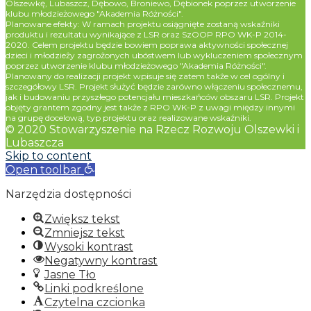
Olszewkę, Lubaszcz, Dębowo, Broniewo, Dębionek poprzez utworzenie
klubu młodzieżowego "Akademia Różności".
Planowane efekty: W ramach projektu osiągnięte zostaną wskaźniki
produktu i rezultatu wynikające z LSR oraz SzOOP RPO WK-P 2014-
2020. Celem projektu będzie bowiem poprawa aktywności społecznej
dzieci i młodzieży zagrożonych ubóstwem lub wykluczeniem społecznym
poprzez utworzenie klubu młodzieżowego "Akademia Różności".
Planowany do realizacji projekt wpisuje się zatem także w cel ogólny i
szczegółowy LSR. Projekt służyć będzie zarówno włączeniu społecznemu,
jak i budowaniu przyszłego potencjału mieszkańców obszaru LSR. Projekt
objęty grantem zgodny jest także z RPO WK-P z uwagi między innymi
na grupę docelową, typ projektu oraz realizowane wskaźniki.
© 2020 Stowarzyszenie na Rzecz Rozwoju Olszewki i
Lubaszcza
Skip to content
Open toolbar
Narzędzia dostępności
Zwiększ tekst
Zmniejsz tekst
Wysoki kontrast
Negatywny kontrast
Jasne Tło
Linki podkreślone
Czytelna czcionka