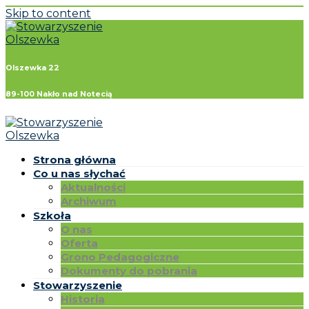
Skip to content
Olszewka 22
89-100 Nakło nad Notecią
Strona główna
Co u nas słychać
Aktualności
Archiwum
Szkoła
O nas
Oferta
Grono Pedagogiczne
Dokumenty do pobrania
Stowarzyszenie
Historia