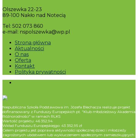
Olszewka 22-23
89-100 Nakło nad Notecią
Tel: 502 073 860
e-mail: nspolszewka@wp.pl
Strona główna
Aktualności
O nas
Oferta
Kontakt
Polityka prywatności
Niepubliczna Szkoła Podstawowa im. Józefa Blechacza realizuje projekt
dofinansowany z Funduszy Europejskich pt. "Klub młodzieżowy Akademia
Różnorodności" w ramach RLKS
Wartość projektu: 46 352,94
Wkład Funduszu Europejskiejgo: 43 352,95 zł
Celem projektu jest poprawa aktywności społecznej dzieci i młodzieży
zagrożonych ubóstwem lub wykluczeniem społecznym zamieszkujących