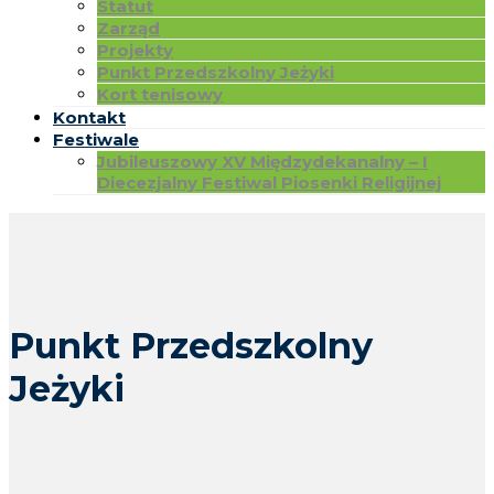
Statut
Zarząd
Projekty
Punkt Przedszkolny Jeżyki
Kort tenisowy
Kontakt
Festiwale
Jubileuszowy XV Międzydekanalny – I
Diecezjalny Festiwal Piosenki Religijnej
Punkt Przedszkolny
Jeżyki