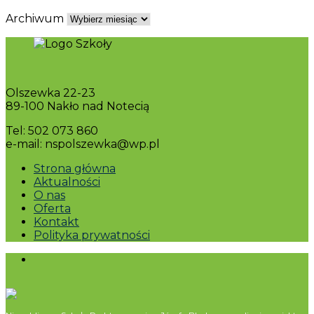
Archiwum
Olszewka 22-23
89-100 Nakło nad Notecią
Tel: 502 073 860
e-mail: nspolszewka@wp.pl
Strona główna
Aktualności
O nas
Oferta
Kontakt
Polityka prywatności