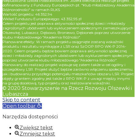
Niepubliczna Szkoła Podstawowa im. Józefa Blechacza realizuje projekt
dofinansowany z Funduszy Europejskich pt. "Klub młodzieżowy Akademia
Różnorodności" w ramach RLKS
Wartość projektu: 46 352,94
Wkład Funduszu Europejskiejgo: 43 352,95 zł
Celem projektu jest poprawa aktywności społecznej dzieci i młodzieży
zagrożonych ubóstwem lub wykluczeniem społecznym zamieszkujących
Olszewkę, Lubaszcz, Dębowo, Broniewo, Dębionek poprzez utworzenie
klubu młodzieżowego "Akademia Różności".
Planowane efekty: W ramach projektu osiągnięte zostaną wskaźniki
produktu i rezultatu wynikające z LSR oraz SzOOP RPO WK-P 2014-
2020. Celem projektu będzie bowiem poprawa aktywności społecznej
dzieci i młodzieży zagrożonych ubóstwem lub wykluczeniem społecznym
poprzez utworzenie klubu młodzieżowego "Akademia Różności".
Planowany do realizacji projekt wpisuje się zatem także w cel ogólny i
szczegółowy LSR. Projekt służyć będzie zarówno włączeniu społecznemu,
jak i budowaniu przyszłego potencjału mieszkańców obszaru LSR. Projekt
objęty grantem zgodny jest także z RPO WK-P z uwagi między innymi
na grupę docelową, typ projektu oraz realizowane wskaźniki.
© 2020 Stowarzyszenie na Rzecz Rozwoju Olszewki i
Lubaszcza
Skip to content
Open toolbar
Narzędzia dostępności
Zwiększ tekst
Zmniejsz tekst