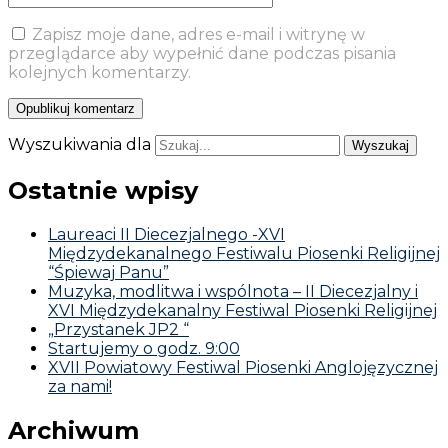
Zapisz moje dane, adres e-mail i witrynę w
przeglądarce aby wypełnić dane podczas pisania
kolejnych komentarzy.
Wyszukiwania dla
Ostatnie wpisy
Laureaci II Diecezjalnego -XVI
Międzydekanalnego Festiwalu Piosenki Religijnej
“Śpiewaj Panu”
Muzyka, modlitwa i wspólnota – II Diecezjalny i
XVI Międzydekanalny Festiwal Piosenki Religijnej
„Przystanek JP2 “
Startujemy o godz. 9:00
XVII Powiatowy Festiwal Piosenki Anglojęzycznej
za nami!
Archiwum