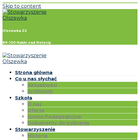
Skip to content
Olszewka 22
89-100 Nakło nad Notecią
Strona główna
Co u nas słychać
Aktualności
Archiwum
Szkoła
O nas
Oferta
Grono Pedagogiczne
Dokumenty do pobrania
Stowarzyszenie
Historia