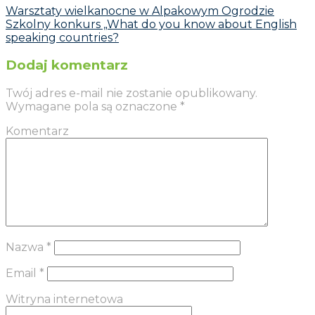
Warsztaty wielkanocne w Alpakowym Ogrodzie
Szkolny konkurs „What do you know about English
speaking countries?
Dodaj komentarz
Twój adres e-mail nie zostanie opublikowany.
Wymagane pola są oznaczone
*
Komentarz
Nazwa
*
Email
*
Witryna internetowa