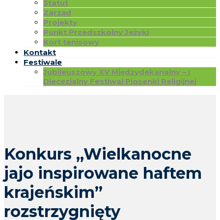
Statut
Zarząd
Projekty
Punkt Przedszkolny Jeżyki
Kort tenisowy
Kontakt
Festiwale
Jubileuszowy XV Międzydekanalny – I
Diecezjalny Festiwal Piosenki Religijnej
Konkurs „Wielkanocne
jajo inspirowane haftem
krajeńskim”
rozstrzygnięty