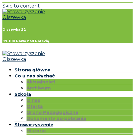
Skip to content
Olszewka 22
89-100 Nakło nad Notecią
Strona główna
Co u nas słychać
Aktualności
Archiwum
Szkoła
O nas
Oferta
Grono Pedagogiczne
Dokumenty do pobrania
Stowarzyszenie
Historia