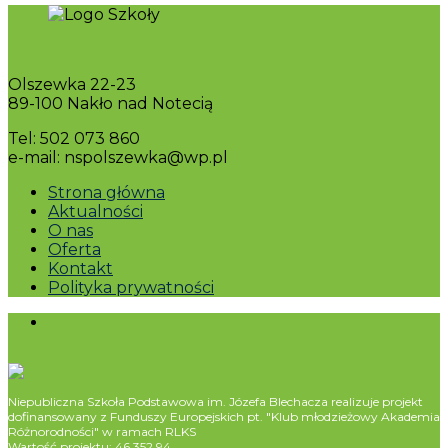
Olszewka 22-23
89-100 Nakło nad Notecią
Tel: 502 073 860
e-mail: nspolszewka@wp.pl
Strona główna
Aktualności
O nas
Oferta
Kontakt
Polityka prywatności
Niepubliczna Szkoła Podstawowa im. Józefa Blechacza realizuje projekt
dofinansowany z Funduszy Europejskich pt. "Klub młodzieżowy Akademia
Różnorodności" w ramach RLKS
Wartość projektu: 46 352,94