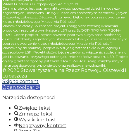
Wkład Funduszu Europejskiejgo: 43 352,95 zł
Celem projektu jest poprawa aktywności społecznej dzieci i młodzieży
zagrożonych ubóstwem lub wykluczeniem społecznym zamieszkujących
Olszewkę, Lubaszcz, Dębowo, Broniewo, Dębionek poprzez utworzenie
klubu młodzieżowego "Akademia Różności".
Planowane efekty: W ramach projektu osiągnięte zostaną wskaźniki
produktu i rezultatu wynikające z LSR oraz SzOOP RPO WK-P 2014-
2020. Celem projektu będzie bowiem poprawa aktywności społecznej
dzieci i młodzieży zagrożonych ubóstwem lub wykluczeniem społecznym
poprzez utworzenie klubu młodzieżowego "Akademia Różności".
Planowany do realizacji projekt wpisuje się zatem także w cel ogólny i
szczegółowy LSR. Projekt służyć będzie zarówno włączeniu społecznemu,
jak i budowaniu przyszłego potencjału mieszkańców obszaru LSR. Projekt
objęty grantem zgodny jest także z RPO WK-P z uwagi między innymi
na grupę docelową, typ projektu oraz realizowane wskaźniki.
© 2020 Stowarzyszenie na Rzecz Rozwoju Olszewki i
Lubaszcza
Skip to content
Open toolbar
Narzędzia dostępności
Zwiększ tekst
Zmniejsz tekst
Wysoki kontrast
Negatywny kontrast