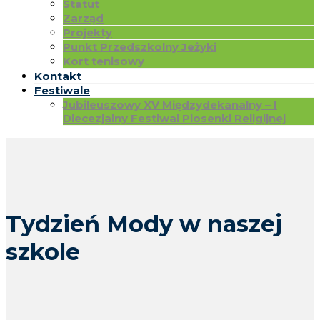
Statut
Zarząd
Projekty
Punkt Przedszkolny Jeżyki
Kort tenisowy
Kontakt
Festiwale
Jubileuszowy XV Międzydekanalny – I
Diecezjalny Festiwal Piosenki Religijnej
Tydzień Mody w naszej
szkole