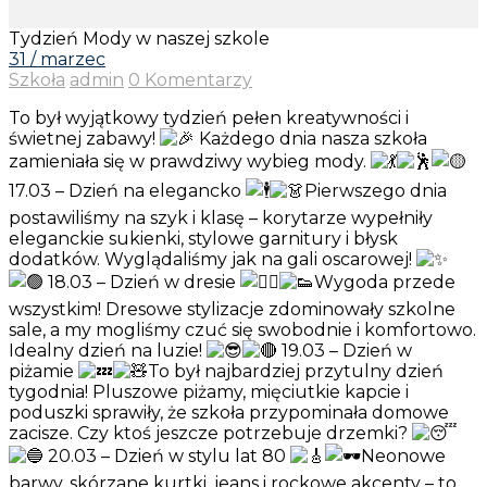
Tydzień Mody w naszej szkole
31 / marzec
Szkoła
admin
0 Komentarzy
To był wyjątkowy tydzień pełen kreatywności i
świetnej zabawy!
Każdego dnia nasza szkoła
zamieniała się w prawdziwy wybieg mody.
17.03 – Dzień na elegancko
Pierwszego dnia
postawiliśmy na szyk i klasę – korytarze wypełniły
eleganckie sukienki, stylowe garnitury i błysk
dodatków. Wyglądaliśmy jak na gali oscarowej!
18.03 – Dzień w dresie
Wygoda przede
wszystkim! Dresowe stylizacje zdominowały szkolne
sale, a my mogliśmy czuć się swobodnie i komfortowo.
Idealny dzień na luzie!
19.03 – Dzień w
piżamie
To był najbardziej przytulny dzień
tygodnia! Pluszowe piżamy, mięciutkie kapcie i
poduszki sprawiły, że szkoła przypominała domowe
zacisze. Czy ktoś jeszcze potrzebuje drzemki?
20.03 – Dzień w stylu lat 80
Neonowe
barwy, skórzane kurtki, jeans i rockowe akcenty – to