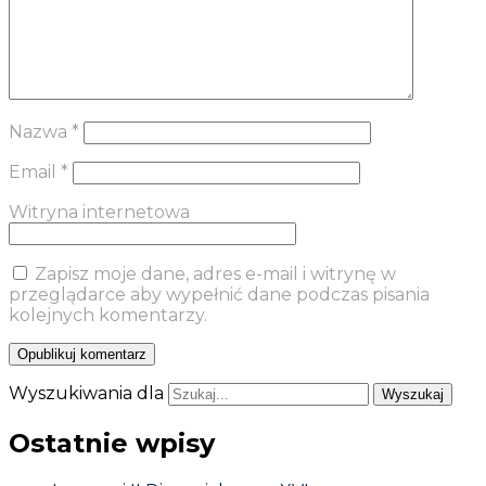
Nazwa
*
Email
*
Witryna internetowa
Zapisz moje dane, adres e-mail i witrynę w
przeglądarce aby wypełnić dane podczas pisania
kolejnych komentarzy.
Wyszukiwania dla
Ostatnie wpisy