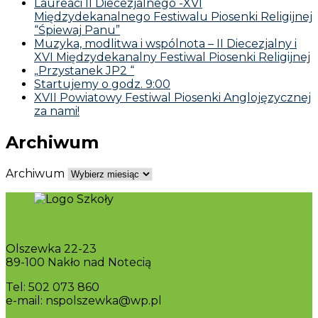
Laureaci II Diecezjalnego -XVI
Międzydekanalnego Festiwalu Piosenki Religijnej
“Śpiewaj Panu”
Muzyka, modlitwa i wspólnota – II Diecezjalny i
XVI Międzydekanalny Festiwal Piosenki Religijnej
„Przystanek JP2 “
Startujemy o godz. 9:00
XVII Powiatowy Festiwal Piosenki Anglojęzycznej
za nami!
Archiwum
Archiwum
Olszewka 22-23
89-100 Nakło nad Notecią
Tel: 502 073 860
e-mail: nspolszewka@wp.pl