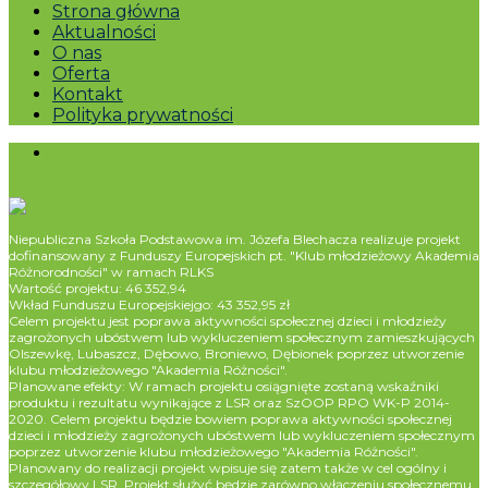
Strona główna
Aktualności
O nas
Oferta
Kontakt
Polityka prywatności
Niepubliczna Szkoła Podstawowa im. Józefa Blechacza realizuje projekt
dofinansowany z Funduszy Europejskich pt. "Klub młodzieżowy Akademia
Różnorodności" w ramach RLKS
Wartość projektu: 46 352,94
Wkład Funduszu Europejskiejgo: 43 352,95 zł
Celem projektu jest poprawa aktywności społecznej dzieci i młodzieży
zagrożonych ubóstwem lub wykluczeniem społecznym zamieszkujących
Olszewkę, Lubaszcz, Dębowo, Broniewo, Dębionek poprzez utworzenie
klubu młodzieżowego "Akademia Różności".
Planowane efekty: W ramach projektu osiągnięte zostaną wskaźniki
produktu i rezultatu wynikające z LSR oraz SzOOP RPO WK-P 2014-
2020. Celem projektu będzie bowiem poprawa aktywności społecznej
dzieci i młodzieży zagrożonych ubóstwem lub wykluczeniem społecznym
poprzez utworzenie klubu młodzieżowego "Akademia Różności".
Planowany do realizacji projekt wpisuje się zatem także w cel ogólny i
szczegółowy LSR. Projekt służyć będzie zarówno włączeniu społecznemu,