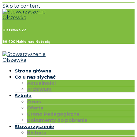
Skip to content
Olszewka 22
89-100 Nakło nad Notecią
Strona główna
Co u nas słychać
Aktualności
Archiwum
Szkoła
O nas
Oferta
Grono Pedagogiczne
Dokumenty do pobrania
Stowarzyszenie
Historia