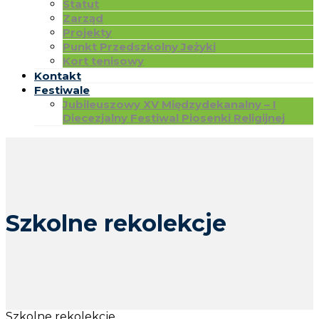
Statut
Zarząd
Projekty
Punkt Przedszkolny Jeżyki
Kort tenisowy
Kontakt
Festiwale
Jubileuszowy XV Międzydekanalny – I
Diecezjalny Festiwal Piosenki Religijnej
Szkolne rekolekcje
Szkolne rekolekcje