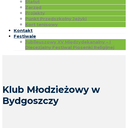
Statut
Zarząd
Projekty
Punkt Przedszkolny Jeżyki
Kort tenisowy
Kontakt
Festiwale
Jubileuszowy XV Międzydekanalny – I
Diecezjalny Festiwal Piosenki Religijnej
Klub Młodzieżowy w
Bydgoszczy