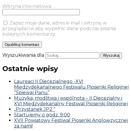
Witryna internetowa
Zapisz moje dane, adres e-mail i witrynę w
przeglądarce aby wypełnić dane podczas pisania
kolejnych komentarzy.
Wyszukiwania dla
Ostatnie wpisy
Laureaci II Diecezjalnego -XVI
Międzydekanalnego Festiwalu Piosenki Religijnej
“Śpiewaj Panu”
Muzyka, modlitwa i wspólnota – II Diecezjalny i
XVI Międzydekanalny Festiwal Piosenki Religijnej
„Przystanek JP2 “
Startujemy o godz. 9:00
XVII Powiatowy Festiwal Piosenki Anglojęzycznej
za nami!