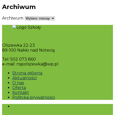
Archiwum
Archiwum
Olszewka 22-23
89-100 Nakło nad Notecią
Tel: 502 073 860
e-mail: nspolszewka@wp.pl
Strona główna
Aktualności
O nas
Oferta
Kontakt
Polityka prywatności