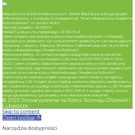
Niepubliczna Szkoła Podstawowa im. Józefa Blechacza realizuje projekt
dofinansowany z Funduszy Europejskich pt. "Klub młodzieżowy Akademia
Różnorodności" w ramach RLKS
Wartość projektu: 46 352,94
Wkład Funduszu Europejskiejgo: 43 352,95 zł
Celem projektu jest poprawa aktywności społecznej dzieci i młodzieży
zagrożonych ubóstwem lub wykluczeniem społecznym zamieszkujących
Olszewkę, Lubaszcz, Dębowo, Broniewo, Dębionek poprzez utworzenie
klubu młodzieżowego "Akademia Różności".
Planowane efekty: W ramach projektu osiągnięte zostaną wskaźniki
produktu i rezultatu wynikające z LSR oraz SzOOP RPO WK-P 2014-
2020. Celem projektu będzie bowiem poprawa aktywności społecznej
dzieci i młodzieży zagrożonych ubóstwem lub wykluczeniem społecznym
poprzez utworzenie klubu młodzieżowego "Akademia Różności".
Planowany do realizacji projekt wpisuje się zatem także w cel ogólny i
szczegółowy LSR. Projekt służyć będzie zarówno włączeniu społecznemu,
jak i budowaniu przyszłego potencjału mieszkańców obszaru LSR. Projekt
objęty grantem zgodny jest także z RPO WK-P z uwagi między innymi
na grupę docelową, typ projektu oraz realizowane wskaźniki.
© 2020 Stowarzyszenie na Rzecz Rozwoju Olszewki i
Lubaszcza
Skip to content
Open toolbar
Narzędzia dostępności