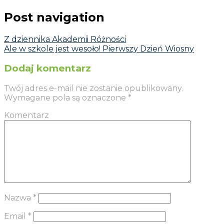
Post navigation
Z dziennika Akademii Różności
Ale w szkole jest wesoło! Pierwszy Dzień Wiosny
Dodaj komentarz
Twój adres e-mail nie zostanie opublikowany.
Wymagane pola są oznaczone
*
Komentarz
Nazwa
*
Email
*