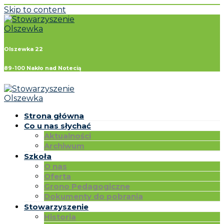
Skip to content
Olszewka 22
89-100 Nakło nad Notecią
Strona główna
Co u nas słychać
Aktualności
Archiwum
Szkoła
O nas
Oferta
Grono Pedagogiczne
Dokumenty do pobrania
Stowarzyszenie
Historia