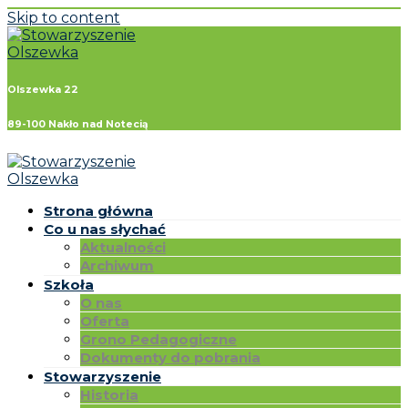
Skip to content
Olszewka 22
89-100 Nakło nad Notecią
Strona główna
Co u nas słychać
Aktualności
Archiwum
Szkoła
O nas
Oferta
Grono Pedagogiczne
Dokumenty do pobrania
Stowarzyszenie
Historia