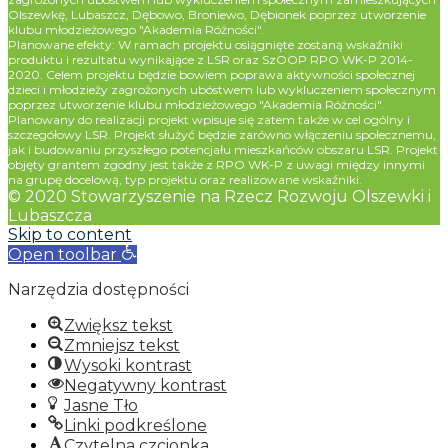
Olszewkę, Lubaszcz, Dębowo, Broniewo, Dębionek poprzez utworzenie
klubu młodzieżowego "Akademia Różności".
Planowane efekty: W ramach projektu osiągnięte zostaną wskaźniki
produktu i rezultatu wynikające z LSR oraz SzOOP RPO WK-P 2014-
2020. Celem projektu będzie bowiem poprawa aktywności społecznej
dzieci i młodzieży zagrożonych ubóstwem lub wykluczeniem społecznym
poprzez utworzenie klubu młodzieżowego "Akademia Różności".
Planowany do realizacji projekt wpisuje się zatem także w cel ogólny i
szczegółowy LSR. Projekt służyć będzie zarówno włączeniu społecznemu,
jak i budowaniu przyszłego potencjału mieszkańców obszaru LSR. Projekt
objęty grantem zgodny jest także z RPO WK-P z uwagi między innymi
na grupę docelową, typ projektu oraz realizowane wskaźniki.
© 2020 Stowarzyszenie na Rzecz Rozwoju Olszewki i
Lubaszcza
Skip to content
Open toolbar
Narzędzia dostępności
Zwiększ tekst
Zmniejsz tekst
Wysoki kontrast
Negatywny kontrast
Jasne Tło
Linki podkreślone
Czytelna czcionka