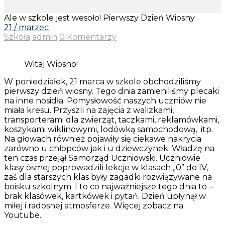
Ale w szkole jest wesoło! Pierwszy Dzień Wiosny
21 / marzec
Szkoła
admin
0 Komentarzy
Witaj Wiosno!
W poniedziałek, 21 marca w szkole obchodziliśmy
pierwszy dzień wiosny. Tego dnia zamieniliśmy plecaki
na inne nosidła. Pomysłowość naszych uczniów nie
miała kresu. Przyszli na zajęcia z walizkami,
transporterami dla zwierząt, taczkami, reklamówkami,
koszykami wiklinowymi, lodówką samochodową, itp.
Na głowach również pojawiły się ciekawe nakrycia
zarówno u chłopców jak i u dziewczynek. Władzę na
ten czas przejął Samorząd Uczniowski. Uczniowie
klasy ósmej poprowadzili lekcje w klasach „0” do IV,
zaś dla starszych klas były zagadki rozwiązywane na
boisku szkolnym. I to co najważniejsze tego dnia to –
brak klasówek, kartkówek i pytań. Dzień upłynął w
miłej i radosnej atmosferze. Więcej zobacz na
Youtube.