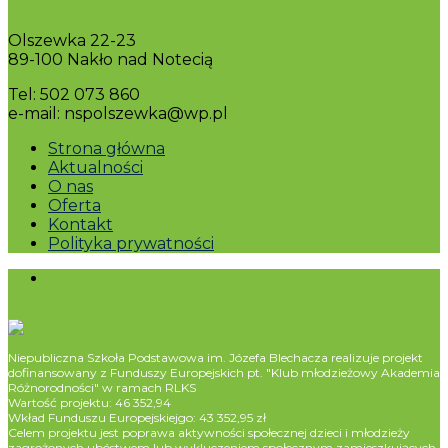
Olszewka 22-23
89-100 Nakło nad Notecią
Tel: 502 073 860
e-mail: nspolszewka@wp.pl
Strona główna
Aktualności
O nas
Oferta
Kontakt
Polityka prywatności
Niepubliczna Szkoła Podstawowa im. Józefa Blechacza realizuje projekt
dofinansowany z Funduszy Europejskich pt. "Klub młodzieżowy Akademia
Różnorodności" w ramach RLKS
Wartość projektu: 46 352,94
Wkład Funduszu Europejskiejgo: 43 352,95 zł
Celem projektu jest poprawa aktywności społecznej dzieci i młodzieży
zagrożonych ubóstwem lub wykluczeniem społecznym zamieszkujących