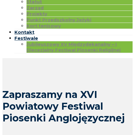
Statut
Zarząd
Projekty
Punkt Przedszkolny Jeżyki
Kort tenisowy
Kontakt
Festiwale
Jubileuszowy XV Międzydekanalny – I
Diecezjalny Festiwal Piosenki Religijnej
Zapraszamy na XVI
Powiatowy Festiwal
Piosenki Anglojęzycznej