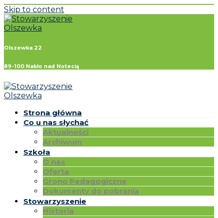
Skip to content
Olszewka 22
89-100 Nakło nad Notecią
Strona główna
Co u nas słychać
Aktualności
Archiwum
Szkoła
O nas
Oferta
Grono Pedagogiczne
Dokumenty do pobrania
Stowarzyszenie
Historia