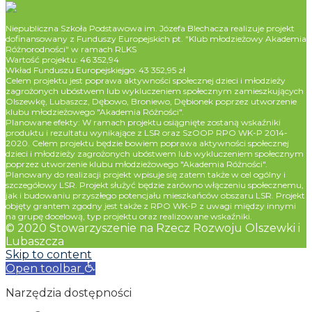
Niepubliczna Szkoła Podstawowa im. Józefa Blechacza realizuje projekt
dofinansowany z Funduszy Europejskich pt. "Klub młodzieżowy Akademia
Różnorodności" w ramach RLKS
Wartość projektu: 46 352,94
Wkład Funduszu Europejskiejgo: 43 352,95 zł
Celem projektu jest poprawa aktywności społecznej dzieci i młodzieży
zagrożonych ubóstwem lub wykluczeniem społecznym zamieszkujących
Olszewkę, Lubaszcz, Dębowo, Broniewo, Dębionek poprzez utworzenie
klubu młodzieżowego "Akademia Różności".
Planowane efekty: W ramach projektu osiągnięte zostaną wskaźniki
produktu i rezultatu wynikające z LSR oraz SzOOP RPO WK-P 2014-
2020. Celem projektu będzie bowiem poprawa aktywności społecznej
dzieci i młodzieży zagrożonych ubóstwem lub wykluczeniem społecznym
poprzez utworzenie klubu młodzieżowego "Akademia Różności".
Planowany do realizacji projekt wpisuje się zatem także w cel ogólny i
szczegółowy LSR. Projekt służyć będzie zarówno włączeniu społecznemu,
jak i budowaniu przyszłego potencjału mieszkańców obszaru LSR. Projekt
objęty grantem zgodny jest także z RPO WK-P z uwagi między innymi
na grupę docelową, typ projektu oraz realizowane wskaźniki.
© 2020 Stowarzyszenie na Rzecz Rozwoju Olszewki i
Lubaszcza
Skip to content
Open toolbar
Narzędzia dostępności