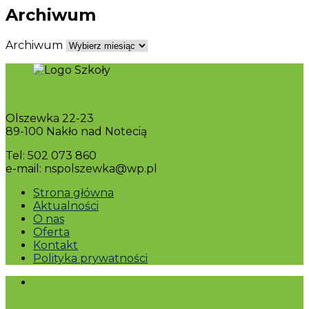
Archiwum
Archiwum
Olszewka 22-23
89-100 Nakło nad Notecią
Tel: 502 073 860
e-mail: nspolszewka@wp.pl
Strona główna
Aktualności
O nas
Oferta
Kontakt
Polityka prywatności