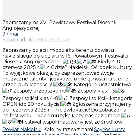
Zapraszamy na XVI Powiatowy Festiwal Piosenki
Anglojęzycznej
9 / maj
Szkoła
admin
0 Komentarzy
Zapraszamy dzieci i młodzież z terenu powiatu
nakielskiego do udziału w 16. Powiatowym Festiwalu
Piosenki Anglojęzycznej!
Kiedy? 10
czerwca 2025 r.
Gdzie? Nakielski Ośrodek Kultury.
To wyjątkowa okazja, by zaprezentować swoje
muzyczne talenty i językowe umiejętności na scenie
przed publicznością!
Kategorie uczestnictwa:
Zespoły przedszkolne
Zespoły klas 1–3
Zespoły i soliści klas 4–8
Zespoły i soliści – kategoria
OPEN (do 20 roku życia)
Zgłoszenia przyjmujemy
do 1 czerwca 2025 r. – nie zwlekajcie! Do zobaczenia
na festiwalu – niech muzyka łączy nas bez granic!
Festiwal współfinasowany jest ze środków
Powiat Nakielski
. Kolejny raz są z nami
SayYes kursy