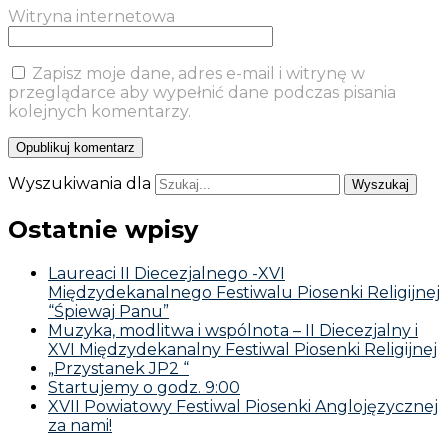
Witryna internetowa
Zapisz moje dane, adres e-mail i witrynę w
przeglądarce aby wypełnić dane podczas pisania
kolejnych komentarzy.
Wyszukiwania dla
Ostatnie wpisy
Laureaci II Diecezjalnego -XVI
Międzydekanalnego Festiwalu Piosenki Religijnej
“Śpiewaj Panu”
Muzyka, modlitwa i wspólnota – II Diecezjalny i
XVI Międzydekanalny Festiwal Piosenki Religijnej
„Przystanek JP2 “
Startujemy o godz. 9:00
XVII Powiatowy Festiwal Piosenki Anglojęzycznej
za nami!