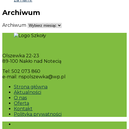
Archiwum
Archiwum
Olszewka 22-23
89-100 Nakło nad Notecią
Tel: 502 073 860
e-mail: nspolszewka@wp.pl
Strona główna
Aktualności
O nas
Oferta
Kontakt
Polityka prywatności