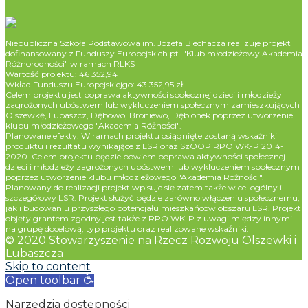
Niepubliczna Szkoła Podstawowa im. Józefa Blechacza realizuje projekt
dofinansowany z Funduszy Europejskich pt. "Klub młodzieżowy Akademia
Różnorodności" w ramach RLKS
Wartość projektu: 46 352,94
Wkład Funduszu Europejskiejgo: 43 352,95 zł
Celem projektu jest poprawa aktywności społecznej dzieci i młodzieży
zagrożonych ubóstwem lub wykluczeniem społecznym zamieszkujących
Olszewkę, Lubaszcz, Dębowo, Broniewo, Dębionek poprzez utworzenie
klubu młodzieżowego "Akademia Różności".
Planowane efekty: W ramach projektu osiągnięte zostaną wskaźniki
produktu i rezultatu wynikające z LSR oraz SzOOP RPO WK-P 2014-
2020. Celem projektu będzie bowiem poprawa aktywności społecznej
dzieci i młodzieży zagrożonych ubóstwem lub wykluczeniem społecznym
poprzez utworzenie klubu młodzieżowego "Akademia Różności".
Planowany do realizacji projekt wpisuje się zatem także w cel ogólny i
szczegółowy LSR. Projekt służyć będzie zarówno włączeniu społecznemu,
jak i budowaniu przyszłego potencjału mieszkańców obszaru LSR. Projekt
objęty grantem zgodny jest także z RPO WK-P z uwagi między innymi
na grupę docelową, typ projektu oraz realizowane wskaźniki.
© 2020 Stowarzyszenie na Rzecz Rozwoju Olszewki i
Lubaszcza
Skip to content
Open toolbar
Narzędzia dostępności