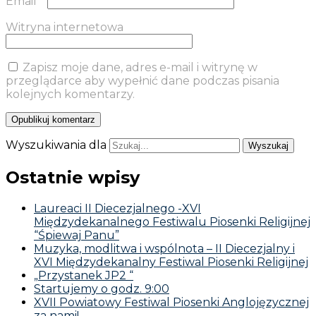
Email
*
Witryna internetowa
Zapisz moje dane, adres e-mail i witrynę w
przeglądarce aby wypełnić dane podczas pisania
kolejnych komentarzy.
Wyszukiwania dla
Ostatnie wpisy
Laureaci II Diecezjalnego -XVI
Międzydekanalnego Festiwalu Piosenki Religijnej
“Śpiewaj Panu”
Muzyka, modlitwa i wspólnota – II Diecezjalny i
XVI Międzydekanalny Festiwal Piosenki Religijnej
„Przystanek JP2 “
Startujemy o godz. 9:00
XVII Powiatowy Festiwal Piosenki Anglojęzycznej
za nami!