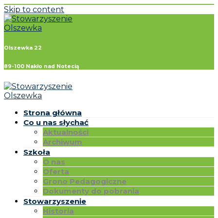
Skip to content
Olszewka 22
89-100 Nakło nad Notecią
Strona główna
Co u nas słychać
Aktualności
Archiwum
Szkoła
O nas
Oferta
Grono Pedagogiczne
Dokumenty do pobrania
Stowarzyszenie
Historia