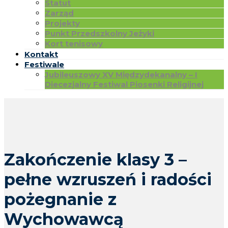
Statut
Zarząd
Projekty
Punkt Przedszkolny Jeżyki
Kort tenisowy
Kontakt
Festiwale
Jubileuszowy XV Międzydekanalny – I
Diecezjalny Festiwal Piosenki Religijnej
Zakończenie klasy 3 –
pełne wzruszeń i radości
pożegnanie z
Wychowawcą