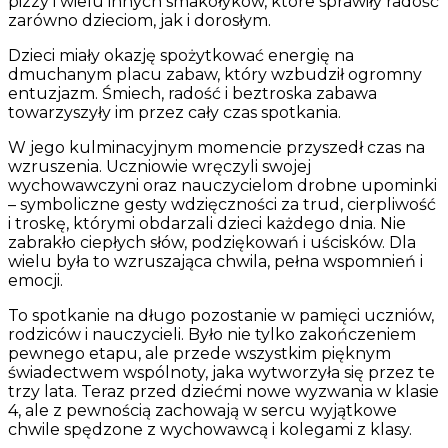
pizzy i wielu innych smakołyków, które sprawiły radość
zarówno dzieciom, jak i dorosłym.
Dzieci miały okazję spożytkować energię na
dmuchanym placu zabaw, który wzbudził ogromny
entuzjazm. Śmiech, radość i beztroska zabawa
towarzyszyły im przez cały czas spotkania.
W jego kulminacyjnym momencie przyszedł czas na
wzruszenia. Uczniowie wręczyli swojej
wychowawczyni oraz nauczycielom drobne upominki
– symboliczne gesty wdzięczności za trud, cierpliwość
i troskę, którymi obdarzali dzieci każdego dnia. Nie
zabrakło ciepłych słów, podziękowań i uścisków. Dla
wielu była to wzruszająca chwila, pełna wspomnień i
emocji.
To spotkanie na długo pozostanie w pamięci uczniów,
rodziców i nauczycieli. Było nie tylko zakończeniem
pewnego etapu, ale przede wszystkim pięknym
świadectwem wspólnoty, jaka wytworzyła się przez te
trzy lata. Teraz przed dziećmi nowe wyzwania w klasie
4, ale z pewnością zachowają w sercu wyjątkowe
chwile spędzone z wychowawcą i kolegami z klasy.