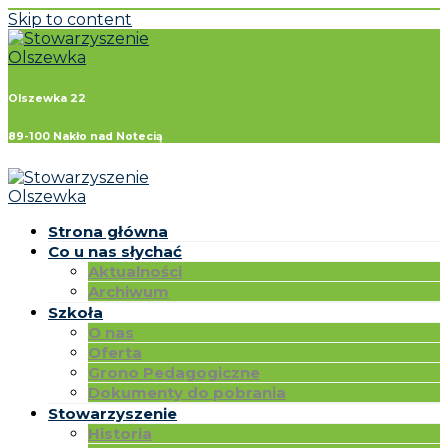
Skip to content
Olszewka 22
89-100 Nakło nad Notecią
Strona główna
Co u nas słychać
Aktualności
Archiwum
Szkoła
O nas
Oferta
Grono Pedagogiczne
Dokumenty do pobrania
Stowarzyszenie
Historia