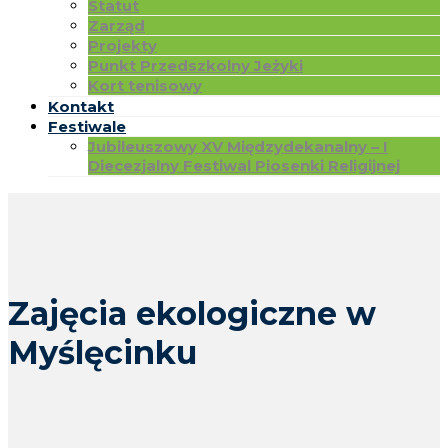
Statut
Zarząd
Projekty
Punkt Przedszkolny Jeżyki
Kort tenisowy
Kontakt
Festiwale
Jubileuszowy XV Międzydekanalny – I
Diecezjalny Festiwal Piosenki Religijnej
Zajęcia ekologiczne w
Myślęcinku