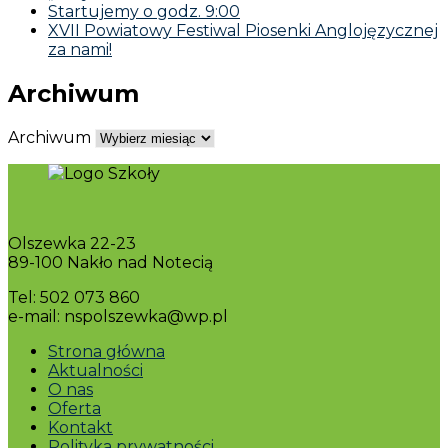
Startujemy o godz. 9:00
XVII Powiatowy Festiwal Piosenki Anglojęzycznej
za nami!
Archiwum
Archiwum
Olszewka 22-23
89-100 Nakło nad Notecią
Tel: 502 073 860
e-mail: nspolszewka@wp.pl
Strona główna
Aktualności
O nas
Oferta
Kontakt
Polityka prywatności