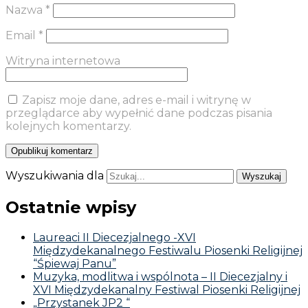
Nazwa
*
Email
*
Witryna internetowa
Zapisz moje dane, adres e-mail i witrynę w
przeglądarce aby wypełnić dane podczas pisania
kolejnych komentarzy.
Wyszukiwania dla
Ostatnie wpisy
Laureaci II Diecezjalnego -XVI
Międzydekanalnego Festiwalu Piosenki Religijnej
“Śpiewaj Panu”
Muzyka, modlitwa i wspólnota – II Diecezjalny i
XVI Międzydekanalny Festiwal Piosenki Religijnej
„Przystanek JP2 “