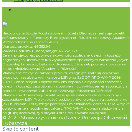
Niepubliczna Szkoła Podstawowa im. Józefa Blechacza realizuje projekt
dofinansowany z Funduszy Europejskich pt. "Klub młodzieżowy Akademia
Różnorodności" w ramach RLKS
Wartość projektu: 46 352,94
Wkład Funduszu Europejskiejgo: 43 352,95 zł
Celem projektu jest poprawa aktywności społecznej dzieci i młodzieży
zagrożonych ubóstwem lub wykluczeniem społecznym zamieszkujących
Olszewkę, Lubaszcz, Dębowo, Broniewo, Dębionek poprzez utworzenie
klubu młodzieżowego "Akademia Różności".
Planowane efekty: W ramach projektu osiągnięte zostaną wskaźniki
produktu i rezultatu wynikające z LSR oraz SzOOP RPO WK-P 2014-
2020. Celem projektu będzie bowiem poprawa aktywności społecznej
dzieci i młodzieży zagrożonych ubóstwem lub wykluczeniem społecznym
poprzez utworzenie klubu młodzieżowego "Akademia Różności".
Planowany do realizacji projekt wpisuje się zatem także w cel ogólny i
szczegółowy LSR. Projekt służyć będzie zarówno włączeniu społecznemu,
jak i budowaniu przyszłego potencjału mieszkańców obszaru LSR. Projekt
objęty grantem zgodny jest także z RPO WK-P z uwagi między innymi
na grupę docelową, typ projektu oraz realizowane wskaźniki.
© 2020 Stowarzyszenie na Rzecz Rozwoju Olszewki i
Lubaszcza
Skip to content