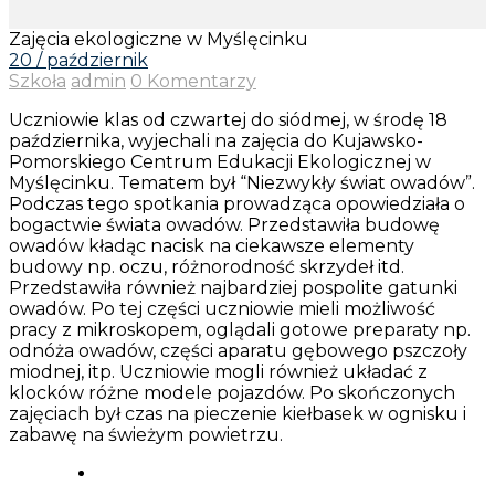
Zajęcia ekologiczne w Myślęcinku
20 / październik
Szkoła
admin
0 Komentarzy
Uczniowie klas od czwartej do siódmej, w środę 18
października, wyjechali na zajęcia do Kujawsko-
Pomorskiego Centrum Edukacji Ekologicznej w
Myślęcinku. Tematem był “Niezwykły świat owadów”.
Podczas tego spotkania prowadząca opowiedziała o
bogactwie świata owadów. Przedstawiła budowę
owadów kładąc nacisk na ciekawsze elementy
budowy np. oczu, różnorodność skrzydeł itd.
Przedstawiła również najbardziej pospolite gatunki
owadów. Po tej części uczniowie mieli możliwość
pracy z mikroskopem, oglądali gotowe preparaty np.
odnóża owadów, części aparatu gębowego pszczoły
miodnej, itp. Uczniowie mogli również układać z
klocków różne modele pojazdów. Po skończonych
zajęciach był czas na pieczenie kiełbasek w ognisku i
zabawę na świeżym powietrzu.