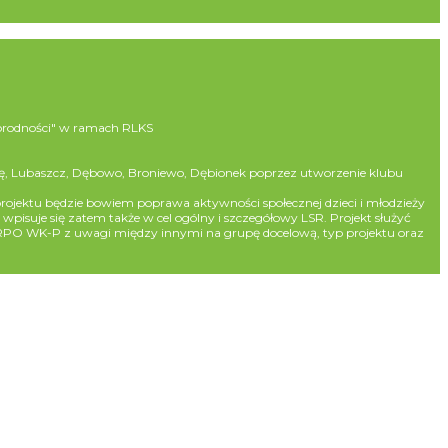
norodności" w ramach RLKS
ę, Lubaszcz, Dębowo, Broniewo, Dębionek poprzez utworzenie klubu
ojektu będzie bowiem poprawa aktywności społecznej dzieci i młodzieży
suje się zatem także w cel ogólny i szczegółowy LSR. Projekt służyć
z RPO WK-P z uwagi między innymi na grupę docelową, typ projektu oraz