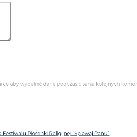
darce aby wypełnić dane podczas pisania kolejnych komen
Festiwalu Piosenki Religijnej “Śpiewaj Panu”