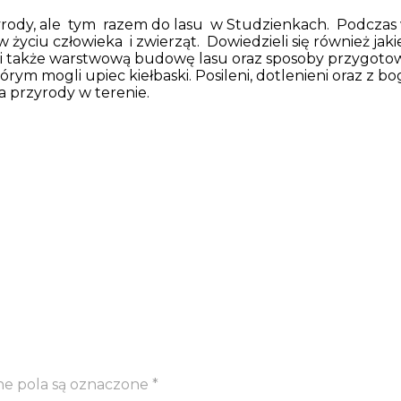
 przyrody, ale tym razem do lasu w Studzienkach. Podcza
yciu człowieka i zwierząt. Dowiedzieli się również jakie 
nali także warstwową budowę lasu oraz sposoby przygot
którym mogli upiec kiełbaski. Posileni, dotlenieni oraz
a przyrody w terenie.
 pola są oznaczone
*