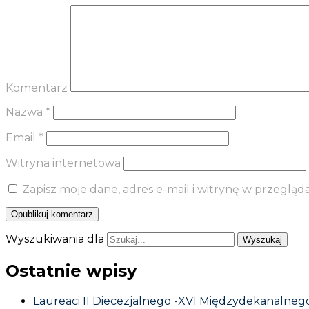
Komentarz
Nazwa
*
Email
*
Witryna internetowa
Zapisz moje dane, adres e-mail i witrynę w przeglą
Wyszukiwania dla
Ostatnie wpisy
Laureaci II Diecezjalnego -XVI Międzydekanalnego 