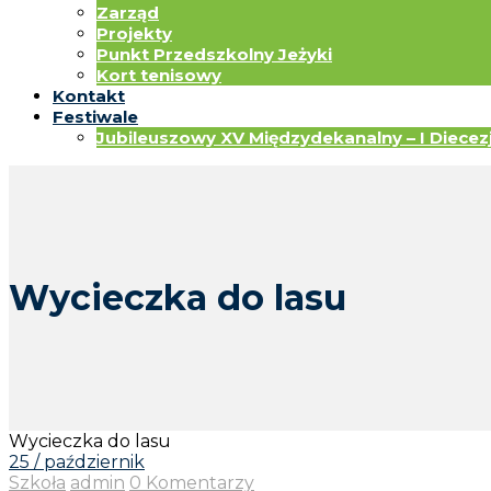
Zarząd
Projekty
Punkt Przedszkolny Jeżyki
Kort tenisowy
Kontakt
Festiwale
Jubileuszowy XV Międzydekanalny – I Diecezja
Wycieczka do lasu
Wycieczka do lasu
25 / październik
Szkoła
admin
0 Komentarzy