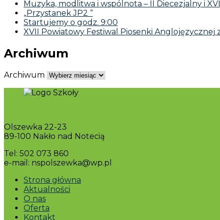
Muzyka, modlitwa i wspólnota – II Diecezjalny i XV
„Przystanek JP2 “
Startujemy o godz. 9:00
XVII Powiatowy Festiwal Piosenki Anglojęzycznej 
Archiwum
Archiwum
Olszewka 22-23
89-100 Nakło nad Notecią
Tel: 502 073 860
e-mail: nspolszewka@wp.pl
Strona główna
Aktualności
O nas
Oferta
Kontakt