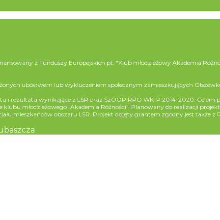
dofinansowany z Funduszy Europejskich pt. "Klub młodzieżowy Akademia Róż
zagrożonych ubóstwem lub wykluczeniem społecznym zamieszkujących Olszewk
ktu i rezultatu wynikające z LSR oraz SzOOP RPO WK-P 2014-2020. Celem pr
bu młodzieżowego "Akademia Różności". Planowany do realizacji projekt wpi
cjału mieszkańców obszaru LSR. Projekt objęty grantem zgodny jest także 
Lubaszcza