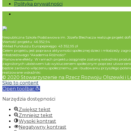
Polityka prywatności
Niepubliczna Szkoła Podstawowa im. Józefa Blechacza realizuje projekt 
Wartość projektu: 46 352,94
Wkład Funduszu Europejskiejgo: 43 352,95 zł
Celem projektu jest poprawa aktywności społecznej dzieci i młodzieży 
młodzieżowego "Akademia Różności".
Planowane efekty: W ramach projektu osiągnięte zostaną wskaźniki produ
zagrożonych ubóstwem lub wykluczeniem społecznym poprzez utworzenie klu
będzie zarówno włączeniu społecznemu, jak i budowaniu przyszłego poten
realizowane wskaźniki.
© 2020 Stowarzyszenie na Rzecz Rozwoju Olszewki i 
Skip to content
Open toolbar
Narzędzia dostępności
Zwiększ tekst
Zmniejsz tekst
Wysoki kontrast
Negatywny kontrast