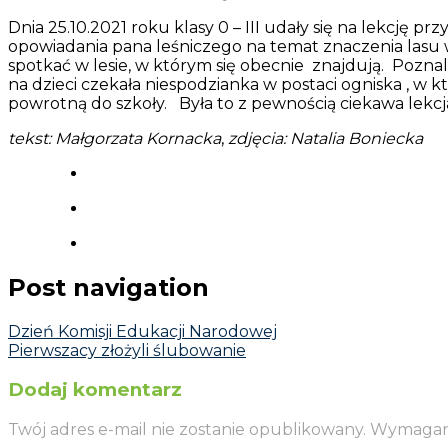
Dnia 25.10.2021 roku klasy 0 – III udały się na lekcję
opowiadania pana leśniczego na temat znaczenia lasu w ż
spotkać w lesie, w którym się obecnie znajdują. Poz
na dzieci czekała niespodzianka w postaci ogniska , w 
powrotną do szkoły. Była to z pewnością ciekawa lekcj
tekst: Małgorzata Kornacka
,
zdjęcia: Natalia Boniecka
Post navigation
Dzień Komisji Edukacji Narodowej
Pierwszacy złożyli ślubowanie
Dodaj komentarz
Twój adres e-mail nie zostanie opublikowany.
Wymagane