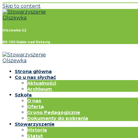
Skip to content
Olszewka 22
89-100 Nakło nad Notecią
Strona główna
Co u nas słychać
Aktualności
Archiwum
Szkoła
O nas
Oferta
Grono Pedagogiczne
Dokumenty do pobrania
Stowarzyszenie
Historia
Statut