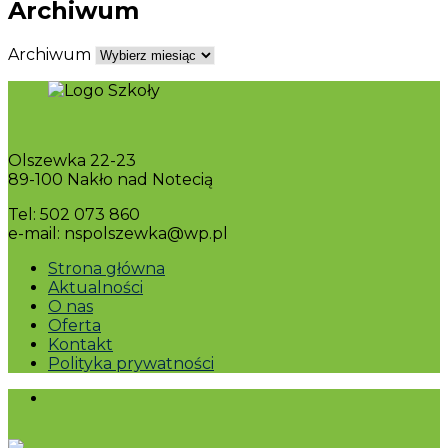
Archiwum
Archiwum
Olszewka 22-23
89-100 Nakło nad Notecią
Tel: 502 073 860
e-mail: nspolszewka@wp.pl
Strona główna
Aktualności
O nas
Oferta
Kontakt
Polityka prywatności