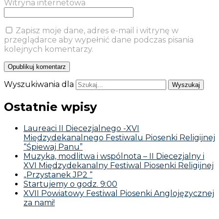
Witryna internetowa
Zapisz moje dane, adres e-mail i witrynę w
przeglądarce aby wypełnić dane podczas pisania
kolejnych komentarzy.
Wyszukiwania dla
Ostatnie wpisy
Laureaci II Diecezjalnego -XVI
Międzydekanalnego Festiwalu Piosenki Religijnej
“Śpiewaj Panu”
Muzyka, modlitwa i wspólnota – II Diecezjalny i
XVI Międzydekanalny Festiwal Piosenki Religijnej
„Przystanek JP2 “
Startujemy o godz. 9:00
XVII Powiatowy Festiwal Piosenki Anglojęzycznej
za nami!