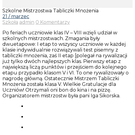
Szkolne Mistrzostwa Tabliczki Mnożenia
21 / marzec
Szkoła
admin
0 Komentarzy
Po feriach uczniowie klas IV – VIII wzięli udział w
szkolnych mistrzostwach. Zmagania były
dwuetapowe: I etap to wszyscy uczniowie w każdej
klasie indywidualnie rozwiązywali test pisemny z
tabliczki mnożenia, zaś II etap [polegał na rywalizacji
już tylko dwóch najlepszych klas. Pierwszy etap z
największą liczą punktów i przejściem do kolejnego
etapu przypadło klasom V i VI. To one rywalizowały o
nagrodę główną. Ostatecznie Mistrzem Tabliczki
Mnożenia została klasa V. Wielkie Gratulacje dla
Uczniów! Otrzymali oni bon do kina i na pizzę.
Organizatorem mistrzostw była pani Iga Sikorska.