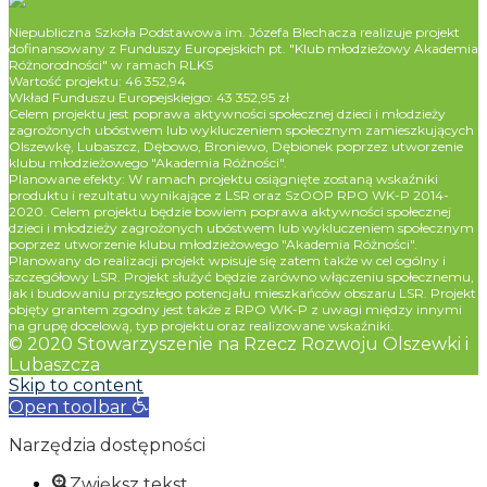
Niepubliczna Szkoła Podstawowa im. Józefa Blechacza realizuje projekt
dofinansowany z Funduszy Europejskich pt. "Klub młodzieżowy Akademia
Różnorodności" w ramach RLKS
Wartość projektu: 46 352,94
Wkład Funduszu Europejskiejgo: 43 352,95 zł
Celem projektu jest poprawa aktywności społecznej dzieci i młodzieży
zagrożonych ubóstwem lub wykluczeniem społecznym zamieszkujących
Olszewkę, Lubaszcz, Dębowo, Broniewo, Dębionek poprzez utworzenie
klubu młodzieżowego "Akademia Różności".
Planowane efekty: W ramach projektu osiągnięte zostaną wskaźniki
produktu i rezultatu wynikające z LSR oraz SzOOP RPO WK-P 2014-
2020. Celem projektu będzie bowiem poprawa aktywności społecznej
dzieci i młodzieży zagrożonych ubóstwem lub wykluczeniem społecznym
poprzez utworzenie klubu młodzieżowego "Akademia Różności".
Planowany do realizacji projekt wpisuje się zatem także w cel ogólny i
szczegółowy LSR. Projekt służyć będzie zarówno włączeniu społecznemu,
jak i budowaniu przyszłego potencjału mieszkańców obszaru LSR. Projekt
objęty grantem zgodny jest także z RPO WK-P z uwagi między innymi
na grupę docelową, typ projektu oraz realizowane wskaźniki.
© 2020 Stowarzyszenie na Rzecz Rozwoju Olszewki i
Lubaszcza
Skip to content
Open toolbar
Narzędzia dostępności
Zwiększ tekst