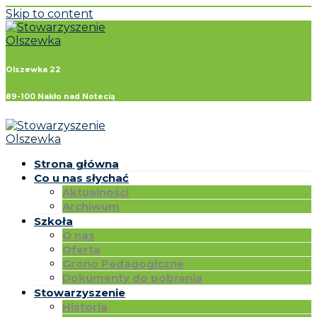
Skip to content
Olszewka 22
89-100 Nakło nad Notecią
Strona główna
Co u nas słychać
Aktualności
Archiwum
Szkoła
O nas
Oferta
Grono Pedagogiczne
Dokumenty do pobrania
Stowarzyszenie
Historia