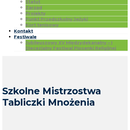
Statut
Zarząd
Projekty
Punkt Przedszkolny Jeżyki
Kort tenisowy
Kontakt
Festiwale
Jubileuszowy XV Międzydekanalny – I
Diecezjalny Festiwal Piosenki Religijnej
Szkolne Mistrzostwa
Tabliczki Mnożenia