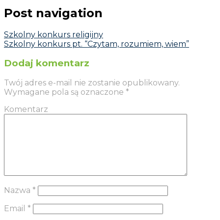
Post navigation
Szkolny konkurs religijny
Szkolny konkurs pt. “Czytam, rozumiem, wiem”
Dodaj komentarz
Twój adres e-mail nie zostanie opublikowany.
Wymagane pola są oznaczone
*
Komentarz
Nazwa
*
Email
*