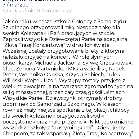
7 / marzec
Szkoła
admin
0 Komentarzy
Jak co roku w naszej szkole Chłopcy z Samorządu
Szkolnego przygotowali miłą niespodziankę dla
swoich Koleżanek i Pań pracujących w szkole.
Zaprosili wszystkie Dziewczęta i Panie na specjalną
“Złotą Trasę Koncertową” w dniu Ich święta.
Wcześniej zostały przygotowane bilety, z którymi
należało przyjść na koncert. W rolę słynnych
piosenkarzy: Michaela Jacksona, Sylwię Grześkowiak,
Cleo, Zenona Martyniuka i MIG-a wcielili się Radek
Peter, Weronika Osińska, Krzysiu Sobiech, Julek
Wiliński i Wojtek Lizoń. Występy zostały przyjęte z
wielkimi owacjami, a na twarzach zgromadzonych na
sali gimnastycznej, przez cały czas, gościł uśmiech.
Wszystkie Panie i Dziewczynki otrzymały drobny
upominek od Samorządu Szkolnego. W klasach
również miały miejsce spotkania z tej okazji, chłopcy
dla swoich koleżanek przygotowali słodki
poczęstunek oraz małe prezenciki. Nikt tego dnia nie
wyszedł ze szkoły z “pustymi rękami”. Dziękujemy
Chłopcom, za tak wspaniałą ‘Złotą Trasę Koncertową”.