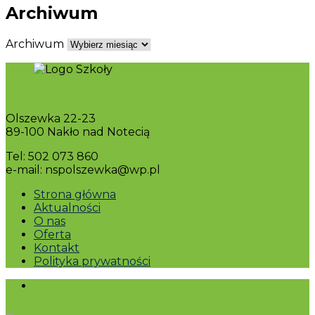
Archiwum
Archiwum
Olszewka 22-23
89-100 Nakło nad Notecią
Tel: 502 073 860
e-mail: nspolszewka@wp.pl
Strona główna
Aktualności
O nas
Oferta
Kontakt
Polityka prywatności