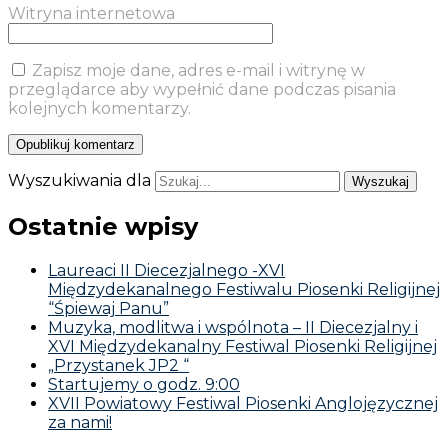
Witryna internetowa
Zapisz moje dane, adres e-mail i witrynę w
przeglądarce aby wypełnić dane podczas pisania
kolejnych komentarzy.
Wyszukiwania dla
Ostatnie wpisy
Laureaci II Diecezjalnego -XVI
Międzydekanalnego Festiwalu Piosenki Religijnej
“Śpiewaj Panu”
Muzyka, modlitwa i wspólnota – II Diecezjalny i
XVI Międzydekanalny Festiwal Piosenki Religijnej
„Przystanek JP2 “
Startujemy o godz. 9:00
XVII Powiatowy Festiwal Piosenki Anglojęzycznej
za nami!