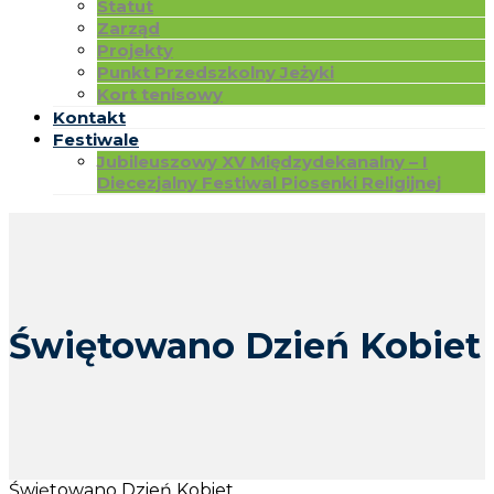
Statut
Zarząd
Projekty
Punkt Przedszkolny Jeżyki
Kort tenisowy
Kontakt
Festiwale
Jubileuszowy XV Międzydekanalny – I
Diecezjalny Festiwal Piosenki Religijnej
Świętowano Dzień Kobiet
Świętowano Dzień Kobiet