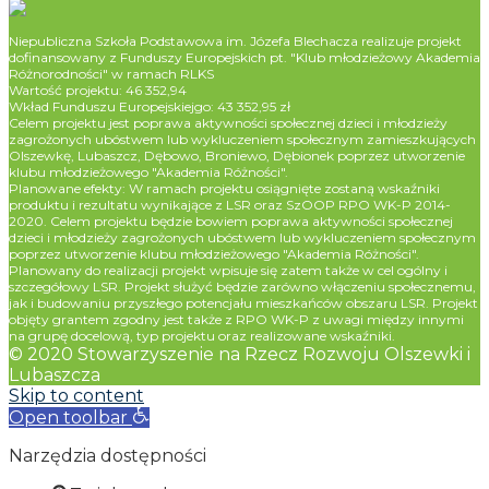
Niepubliczna Szkoła Podstawowa im. Józefa Blechacza realizuje projekt
dofinansowany z Funduszy Europejskich pt. "Klub młodzieżowy Akademia
Różnorodności" w ramach RLKS
Wartość projektu: 46 352,94
Wkład Funduszu Europejskiejgo: 43 352,95 zł
Celem projektu jest poprawa aktywności społecznej dzieci i młodzieży
zagrożonych ubóstwem lub wykluczeniem społecznym zamieszkujących
Olszewkę, Lubaszcz, Dębowo, Broniewo, Dębionek poprzez utworzenie
klubu młodzieżowego "Akademia Różności".
Planowane efekty: W ramach projektu osiągnięte zostaną wskaźniki
produktu i rezultatu wynikające z LSR oraz SzOOP RPO WK-P 2014-
2020. Celem projektu będzie bowiem poprawa aktywności społecznej
dzieci i młodzieży zagrożonych ubóstwem lub wykluczeniem społecznym
poprzez utworzenie klubu młodzieżowego "Akademia Różności".
Planowany do realizacji projekt wpisuje się zatem także w cel ogólny i
szczegółowy LSR. Projekt służyć będzie zarówno włączeniu społecznemu,
jak i budowaniu przyszłego potencjału mieszkańców obszaru LSR. Projekt
objęty grantem zgodny jest także z RPO WK-P z uwagi między innymi
na grupę docelową, typ projektu oraz realizowane wskaźniki.
© 2020 Stowarzyszenie na Rzecz Rozwoju Olszewki i
Lubaszcza
Skip to content
Open toolbar
Narzędzia dostępności