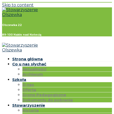
Skip to content
Olszewka 22
89-100 Nakło nad Notecią
Strona główna
Co u nas słychać
Aktualności
Archiwum
Szkoła
O nas
Oferta
Grono Pedagogiczne
Dokumenty do pobrania
Stowarzyszenie
Historia