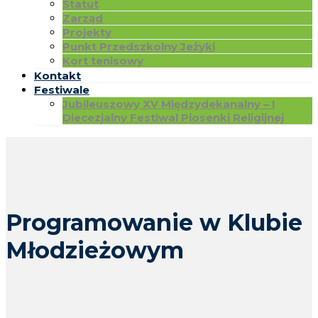
Statut
Zarząd
Projekty
Punkt Przedszkolny Jeżyki
Kort tenisowy
Kontakt
Festiwale
Jubileuszowy XV Międzydekanalny – I
Diecezjalny Festiwal Piosenki Religijnej
Programowanie w Klubie
Młodzieżowym