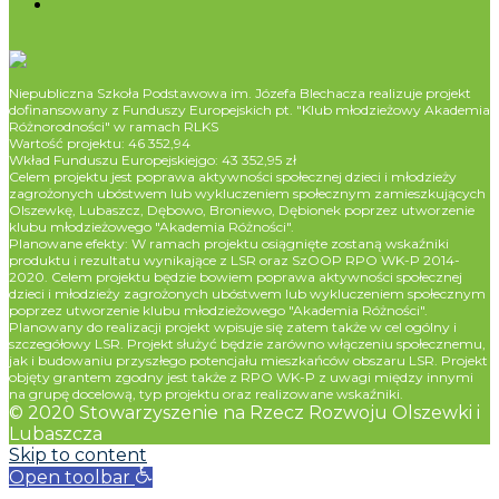
Niepubliczna Szkoła Podstawowa im. Józefa Blechacza realizuje projekt
dofinansowany z Funduszy Europejskich pt. "Klub młodzieżowy Akademia
Różnorodności" w ramach RLKS
Wartość projektu: 46 352,94
Wkład Funduszu Europejskiejgo: 43 352,95 zł
Celem projektu jest poprawa aktywności społecznej dzieci i młodzieży
zagrożonych ubóstwem lub wykluczeniem społecznym zamieszkujących
Olszewkę, Lubaszcz, Dębowo, Broniewo, Dębionek poprzez utworzenie
klubu młodzieżowego "Akademia Różności".
Planowane efekty: W ramach projektu osiągnięte zostaną wskaźniki
produktu i rezultatu wynikające z LSR oraz SzOOP RPO WK-P 2014-
2020. Celem projektu będzie bowiem poprawa aktywności społecznej
dzieci i młodzieży zagrożonych ubóstwem lub wykluczeniem społecznym
poprzez utworzenie klubu młodzieżowego "Akademia Różności".
Planowany do realizacji projekt wpisuje się zatem także w cel ogólny i
szczegółowy LSR. Projekt służyć będzie zarówno włączeniu społecznemu,
jak i budowaniu przyszłego potencjału mieszkańców obszaru LSR. Projekt
objęty grantem zgodny jest także z RPO WK-P z uwagi między innymi
na grupę docelową, typ projektu oraz realizowane wskaźniki.
© 2020 Stowarzyszenie na Rzecz Rozwoju Olszewki i
Lubaszcza
Skip to content
Open toolbar