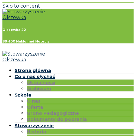
Skip to content
Olszewka 22
89-100 Nakło nad Notecią
Strona główna
Co u nas słychać
Aktualności
Archiwum
Szkoła
O nas
Oferta
Grono Pedagogiczne
Dokumenty do pobrania
Stowarzyszenie
Historia