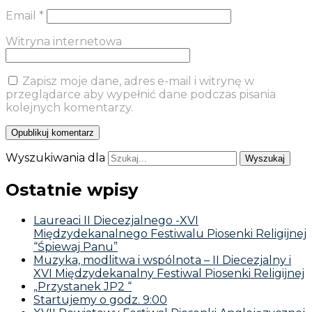
Email
*
Witryna internetowa
Zapisz moje dane, adres e-mail i witrynę w
przeglądarce aby wypełnić dane podczas pisania
kolejnych komentarzy.
Wyszukiwania dla
Ostatnie wpisy
Laureaci II Diecezjalnego -XVI
Międzydekanalnego Festiwalu Piosenki Religijnej
“Śpiewaj Panu”
Muzyka, modlitwa i wspólnota – II Diecezjalny i
XVI Międzydekanalny Festiwal Piosenki Religijnej
„Przystanek JP2 “
Startujemy o godz. 9:00