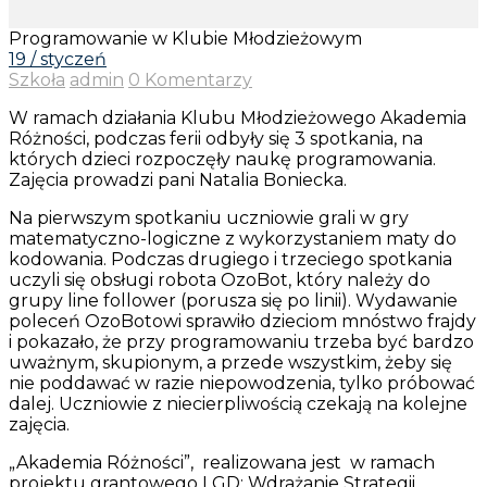
Programowanie w Klubie Młodzieżowym
19 / styczeń
Szkoła
admin
0 Komentarzy
W ramach działania Klubu Młodzieżowego Akademia
Różności, podczas ferii odbyły się 3 spotkania, na
których dzieci rozpoczęły naukę programowania.
Zajęcia prowadzi pani Natalia Boniecka.
Na pierwszym spotkaniu uczniowie grali w gry
matematyczno-logiczne z wykorzystaniem maty do
kodowania. Podczas drugiego i trzeciego spotkania
uczyli się obsługi robota OzoBot, który należy do
grupy line follower (porusza się po linii). Wydawanie
poleceń OzoBotowi sprawiło dzieciom mnóstwo frajdy
i pokazało, że przy programowaniu trzeba być bardzo
uważnym, skupionym, a przede wszystkim, żeby się
nie poddawać w razie niepowodzenia, tylko próbować
dalej. Uczniowie z niecierpliwością czekają na kolejne
zajęcia.
„Akademia Różności”, realizowana jest w ramach
projektu grantowego LGD: Wdrażanie Strategii