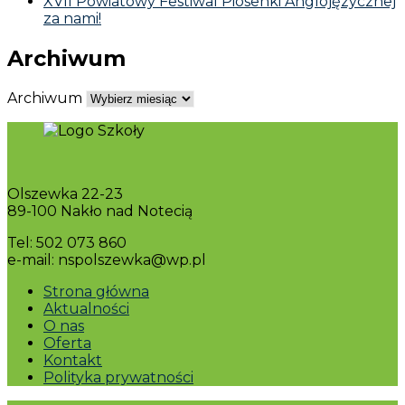
XVII Powiatowy Festiwal Piosenki Anglojęzycznej
za nami!
Archiwum
Archiwum
Olszewka 22-23
89-100 Nakło nad Notecią
Tel: 502 073 860
e-mail: nspolszewka@wp.pl
Strona główna
Aktualności
O nas
Oferta
Kontakt
Polityka prywatności