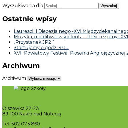
Wyszukiwania dla
Ostatnie wpisy
Laureaci II Diecezjalnego -XVI Międzydekanalnego 
Muzyka, modlitwa i wspólnota – II Diecezjalny i XV
„Przystanek JP2 “
Startujemy o godz. 9:00
XVII Powiatowy Festiwal Piosenki Anglojęzycznej 
Archiwum
Archiwum
Olszewka 22-23
89-100 Nakło nad Notecią
Tel: 502 073 860