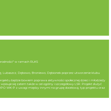
norodności" w ramach RLKS
ę, Lubaszcz, Dębowo, Broniewo, Dębionek poprzez utworzenie klubu
ojektu będzie bowiem poprawa aktywności społecznej dzieci i młodzieży
suje się zatem także w cel ogólny i szczegółowy LSR. Projekt służyć
z RPO WK-P z uwagi między innymi na grupę docelową, typ projektu oraz