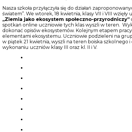
Nasza szkoła przyłączyła się do działań zaproponowany
światem”. We wtorek, 18 kwietnia, klasy VII i VIII wzięł
„Ziemia jako ekosystem społeczno-przyrodniczy”
spotkań online uczniowie tych klas wyszli w teren. Wyk
dokonać opisów ekosystemów. Kolejnym etapem pracy 
elementami ekosystemu. Uczniowie podzieleni na grupy 
w piątek 21 kwietnia, wyszli na teren boiska szkolneg
wykonaniu uczniów klasy III oraz kl. II i V.