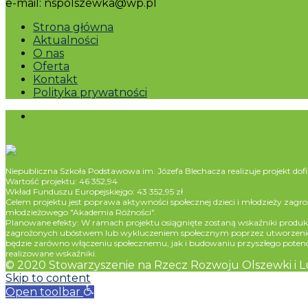
e-mail: nspolszewka@wp.pl
Strona główna
Aktualności
O nas
Oferta
Kontakt
Polityka prywatności
Niepubliczna Szkoła Podstawowa im. Józefa Blechacza realizuje projekt 
Wartość projektu: 46 352,94
Wkład Funduszu Europejskiejgo: 43 352,95 zł
Celem projektu jest poprawa aktywności społecznej dzieci i młodzieży 
młodzieżowego "Akademia Różności".
Planowane efekty: W ramach projektu osiągnięte zostaną wskaźniki produ
zagrożonych ubóstwem lub wykluczeniem społecznym poprzez utworzenie klu
będzie zarówno włączeniu społecznemu, jak i budowaniu przyszłego poten
realizowane wskaźniki.
© 2020 Stowarzyszenie na Rzecz Rozwoju Olszewki i 
Skip to content
Open toolbar