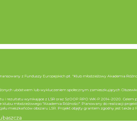
dofinansowany z Funduszy Europejskich pt. "Klub młodzieżowy Akademia Róż
zagrożonych ubóstwem lub wykluczeniem społecznym zamieszkujących Olszewk
ktu i rezultatu wynikające z LSR oraz SzOOP RPO WK-P 2014-2020. Celem pr
bu młodzieżowego "Akademia Różności". Planowany do realizacji projekt wpi
cjału mieszkańców obszaru LSR. Projekt objęty grantem zgodny jest także 
Lubaszcza