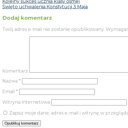
Kolejny sukces ucznia klasy ósmej
Święto uchwalenia Konstytucji 3 Maja
Dodaj komentarz
Twój adres e-mail nie zostanie opublikowany.
Wymagane
Komentarz
Nazwa
*
Email
*
Witryna internetowa
Zapisz moje dane, adres e-mail i witrynę w przeglą