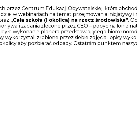
ch przez Centrum Edukacji Obywatelskiej, która obchody
y udział w webinariach na temat przejmowania inicjatywy i 
oraz
„Cała szkoła (i okolica) na rzecz środowiska”
. O
onywali zadania zlecone przez CEO – pobyć na łonie natur
było wykonanie planera przedstawiającego bioróżnorod
wykorzystali zrobione przez siebie zdjęcia i opisy wyko
o i okolicy aby pozbierać odpady. Ostatnim punktem nasz