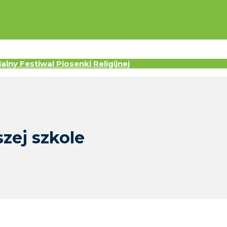
lny Festiwal Piosenki Religijnej
zej szkole