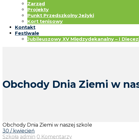
Zarząd
Projekty
Punkt Przedszkolny Jeżyki
Kort tenisowy
Kontakt
Festiwale
Jubileuszowy XV Międzydekanalny – I Diecezja
Obchody Dnia Ziemi w nas
Obchody Dnia Ziemi w naszej szkole
30 / kwiecień
Szkoła
admin
0 Komentarzy