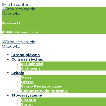
Skip to content
Olszewka 22
89-100 Nakło nad Notecią
Strona główna
Co u nas słychać
Aktualności
Archiwum
Szkoła
O nas
Oferta
Grono Pedagogiczne
Dokumenty do pobrania
Stowarzyszenie
Historia
Statut