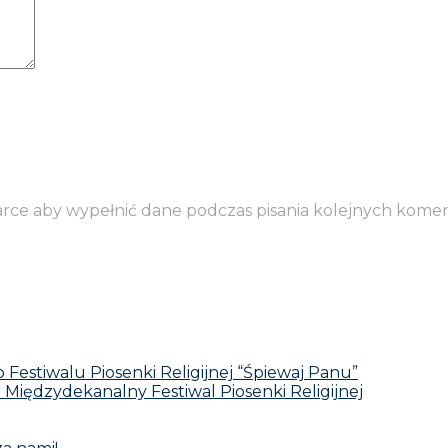
darce aby wypełnić dane podczas pisania kolejnych komen
Festiwalu Piosenki Religijnej “Śpiewaj Panu”
I Międzydekanalny Festiwal Piosenki Religijnej