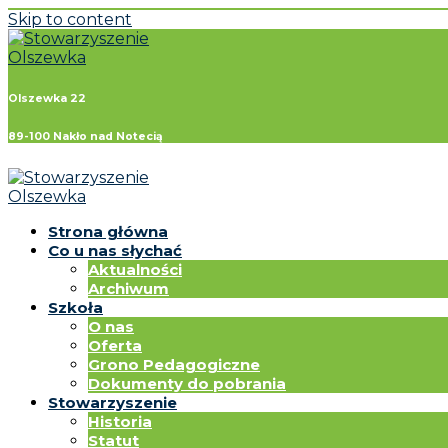
Skip to content
Olszewka 22
89-100 Nakło nad Notecią
Strona główna
Co u nas słychać
Aktualności
Archiwum
Szkoła
O nas
Oferta
Grono Pedagogiczne
Dokumenty do pobrania
Stowarzyszenie
Historia
Statut