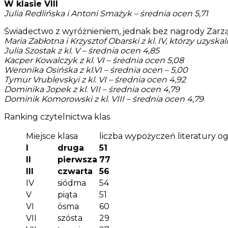
W klasie VIII
Julia Redlińska i Antoni Smażyk – średnia ocen 5,71
Świadectwo z wyróżnieniem, jednak bez nagrody Zarzą
Maria Zabłotna i Krzysztof Obarski z kl. IV, którzy uzyska
Julia Szostak z kl. V – średnia ocen 4,85
Kacper Kowalczyk z kl. VI – średnia ocen 5,08
Weronika Osińska z kl.VI – średnia ocen – 5,00
Tymur Vrublevskyi z kl. VI – średnia ocen 4,92
Dominika Jopek z kl. VII – średnia ocen 4,79
Dominik Komorowski z kl. VIII – średnia ocen 4,79
Ranking czytelnictwa klas
Miejsce
klasa
liczba wypożyczeń literatury o
I
druga
51
II
pierwsza
77
III
czwarta
56
IV
siódma
54
V
piąta
51
VI
ósma
60
VII
szósta
29