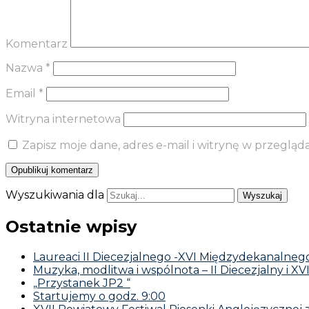
Komentarz
Nazwa
*
Email
*
Witryna internetowa
Zapisz moje dane, adres e-mail i witrynę w przeglą
Wyszukiwania dla
Ostatnie wpisy
Laureaci II Diecezjalnego -XVI Międzydekanalnego 
Muzyka, modlitwa i wspólnota – II Diecezjalny i XV
„Przystanek JP2 “
Startujemy o godz. 9:00