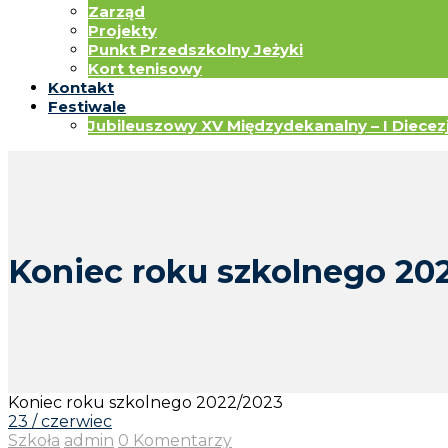
Zarząd
Projekty
Punkt Przedszkolny Jeżyki
Kort tenisowy
Kontakt
Festiwale
Jubileuszowy XV Międzydekanalny – I Diecezja
Koniec roku szkolnego 20
Koniec roku szkolnego 2022/2023
23 / czerwiec
Szkoła
admin
0 Komentarzy