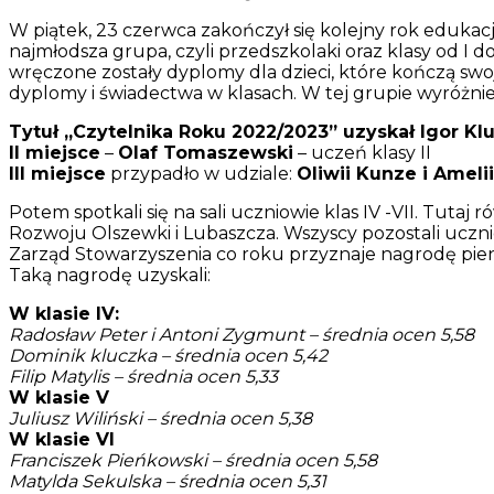
W piątek, 23 czerwca zakończył się kolejny rok edukacji
najmłodsza grupa, czyli przedszkolaki oraz klasy od I d
wręczone zostały dyplomy dla dzieci, które kończą swo
dyplomy i świadectwa w klasach. W tej grupie wyróżnieni
Tytuł „Czytelnika Roku 2022/2023” uzyskał Igor Klu
II miejsce
–
Olaf Tomaszewski
– uczeń klasy II
III miejsce
przypadło w udziale:
Oliwii Kunze i Amelii
Potem spotkali się na sali uczniowie klas IV -VII. Tut
Rozwoju Olszewki i Lubaszcza. Wszyscy pozostali uczni
Zarząd Stowarzyszenia co roku przyznaje nagrodę pie
Taką nagrodę uzyskali:
W klasie IV:
Radosław Peter i Antoni Zygmunt – średnia ocen 5,58
Dominik kluczka – średnia ocen 5,42
Filip Matylis – średnia ocen 5,33
W klasie V
Juliusz Wiliński – średnia ocen 5,38
W klasie VI
Franciszek Pieńkowski – średnia ocen 5,58
Matylda Sekulska – średnia ocen 5,31