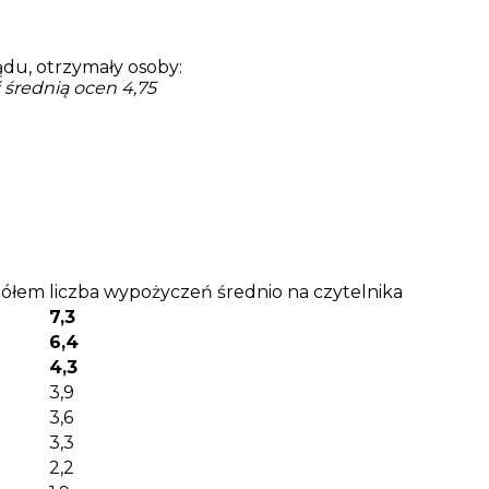
du, otrzymały osoby:
li średnią ocen 4,75
gółem
liczba wypożyczeń średnio na czytelnika
7,3
6,4
4,3
3,9
3,6
3,3
2,2