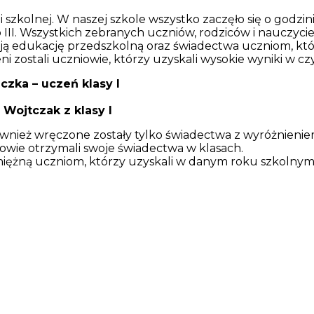
 szkolnej. W naszej szkole wszystko zaczęło się o godzini
o III. Wszystkich zebranych uczniów, rodziców i nauczycie
ją edukację przedszkolną oraz świadectwa uczniom, którz
 zostali uczniowie, którzy uzyskali wysokie wyniki w czy
czka – uczeń klasy I
 Wojtczak z klasy I
aj również wręczone zostały tylko świadectwa z wyróżnie
owie otrzymali swoje świadectwa w klasach.
niężną uczniom, którzy uzyskali w danym roku szkolny