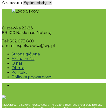
Archiwum
Olszewka 22-23
89-100 Nakło nad Notecią
Tel: 502 073 860
e-mail: nspolszewka@wp.pl
Strona główna
Aktualności
O nas
Oferta
Kontakt
Polityka prywatności
Niepubliczna Szkoła Podstawowa im. Józefa Blechacza realizuje projekt