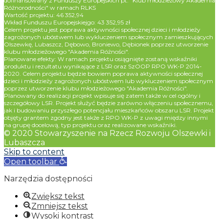
dofinansowany z Funduszy Europejskich pt. "Klub młodzieżowy Akademia
Różnorodności" w ramach RLKS
Wartość projektu: 46 352,94
Wkład Funduszu Europejskiejgo: 43 352,95 zł
Celem projektu jest poprawa aktywności społecznej dzieci i młodzieży
zagrożonych ubóstwem lub wykluczeniem społecznym zamieszkujących
Olszewkę, Lubaszcz, Dębowo, Broniewo, Dębionek poprzez utworzenie
klubu młodzieżowego "Akademia Różności".
Planowane efekty: W ramach projektu osiągnięte zostaną wskaźniki
produktu i rezultatu wynikające z LSR oraz SzOOP RPO WK-P 2014-
2020. Celem projektu będzie bowiem poprawa aktywności społecznej
dzieci i młodzieży zagrożonych ubóstwem lub wykluczeniem społecznym
poprzez utworzenie klubu młodzieżowego "Akademia Różności".
Planowany do realizacji projekt wpisuje się zatem także w cel ogólny i
szczegółowy LSR. Projekt służyć będzie zarówno włączeniu społecznemu,
jak i budowaniu przyszłego potencjału mieszkańców obszaru LSR. Projekt
objęty grantem zgodny jest także z RPO WK-P z uwagi między innymi
na grupę docelową, typ projektu oraz realizowane wskaźniki.
© 2020 Stowarzyszenie na Rzecz Rozwoju Olszewki i
Lubaszcza
Skip to content
Open toolbar
Narzędzia dostępności
Zwiększ tekst
Zmniejsz tekst
Wysoki kontrast