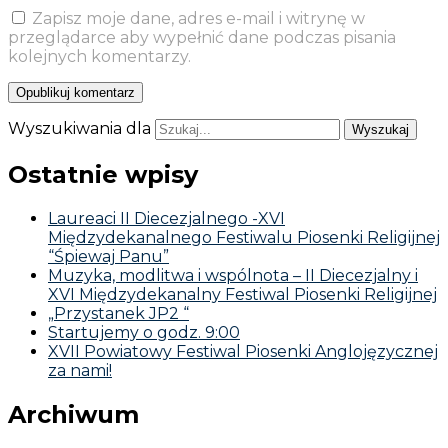
Zapisz moje dane, adres e-mail i witrynę w
przeglądarce aby wypełnić dane podczas pisania
kolejnych komentarzy.
Wyszukiwania dla
Ostatnie wpisy
Laureaci II Diecezjalnego -XVI
Międzydekanalnego Festiwalu Piosenki Religijnej
“Śpiewaj Panu”
Muzyka, modlitwa i wspólnota – II Diecezjalny i
XVI Międzydekanalny Festiwal Piosenki Religijnej
„Przystanek JP2 “
Startujemy o godz. 9:00
XVII Powiatowy Festiwal Piosenki Anglojęzycznej
za nami!
Archiwum