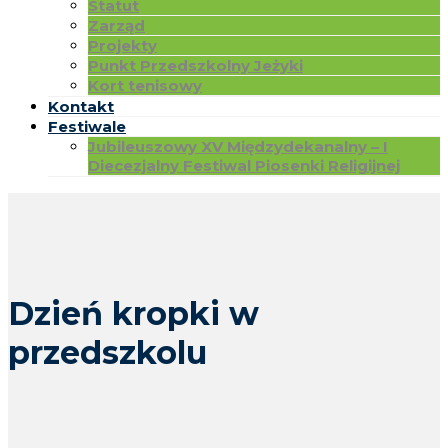
Statut
Zarząd
Projekty
Punkt Przedszkolny Jeżyki
Kort tenisowy
Kontakt
Festiwale
Jubileuszowy XV Międzydekanalny – I
Diecezjalny Festiwal Piosenki Religijnej
Dzień kropki w
przedszkolu