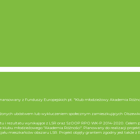
dofinansowany z Funduszy Europejskich pt. "Klub młodzieżowy Akademia Róż
zagrożonych ubóstwem lub wykluczeniem społecznym zamieszkujących Olszewk
ktu i rezultatu wynikające z LSR oraz SzOOP RPO WK-P 2014-2020. Celem pr
bu młodzieżowego "Akademia Różności". Planowany do realizacji projekt wpi
cjału mieszkańców obszaru LSR. Projekt objęty grantem zgodny jest także 