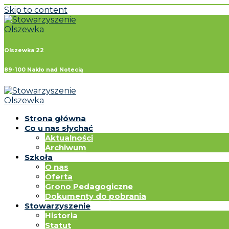
Skip to content
Olszewka 22
89-100 Nakło nad Notecią
Strona główna
Co u nas słychać
Aktualności
Archiwum
Szkoła
O nas
Oferta
Grono Pedagogiczne
Dokumenty do pobrania
Stowarzyszenie
Historia
Statut