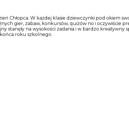
zień Chłopca. W każdej klasie dziewczynki pod okiem 
nych gier, zabaw, konkursów, quizów no i oczywiście pre
lejny stanęły na wysokości zadania i w bardzo kreatywn
o końca roku szkolnego.