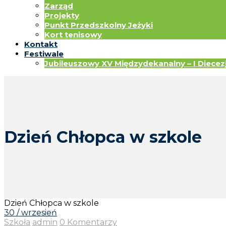
Zarząd
Projekty
Punkt Przedszkolny Jeżyki
Kort tenisowy
Kontakt
Festiwale
Jubileuszowy XV Międzydekanalny – I Diecezja
Dzień Chłopca w szkole
Dzień Chłopca w szkole
30 / wrzesień
Szkoła
admin
0 Komentarzy