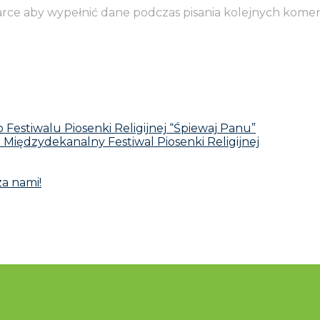
darce aby wypełnić dane podczas pisania kolejnych komen
Festiwalu Piosenki Religijnej “Śpiewaj Panu”
I Międzydekanalny Festiwal Piosenki Religijnej
za nami!