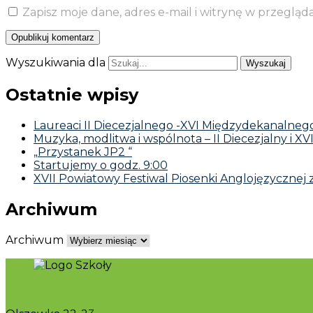
Zapisz moje dane, adres e-mail i witrynę w przeglą
Wyszukiwania dla
Ostatnie wpisy
Laureaci II Diecezjalnego -XVI Międzydekanalnego 
Muzyka, modlitwa i wspólnota – II Diecezjalny i XV
„Przystanek JP2 “
Startujemy o godz. 9:00
XVII Powiatowy Festiwal Piosenki Anglojęzycznej 
Archiwum
Archiwum