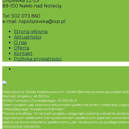
Olszewka 22-23
89-100 Nakło nad Notecią
Tel: 502 073 860
e-mail: nspolszewka@wp.pl
Strona główna
Aktualności
O nas
Oferta
Kontakt
Polityka prywatności
Niepubliczna Szkoła Podstawowa im. Józefa Blechacza realizuje projekt 
Wartość projektu: 46 352,94
Wkład Funduszu Europejskiejgo: 43 352,95 zł
Celem projektu jest poprawa aktywności społecznej dzieci i młodzieży 
młodzieżowego "Akademia Różności".
Planowane efekty: W ramach projektu osiągnięte zostaną wskaźniki produ
zagrożonych ubóstwem lub wykluczeniem społecznym poprzez utworzenie klu
będzie zarówno włączeniu społecznemu, jak i budowaniu przyszłego poten
realizowane wskaźniki.