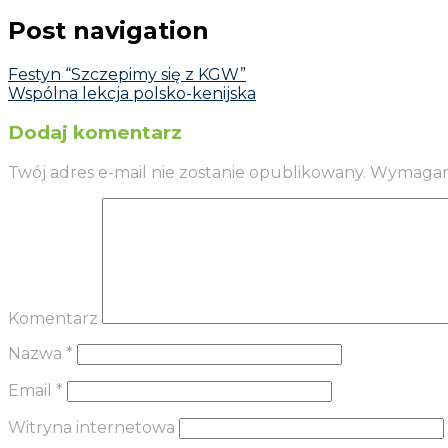
Post navigation
Festyn “Szczepimy się z KGW”
Wspólna lekcja polsko-kenijska
Dodaj komentarz
Twój adres e-mail nie zostanie opublikowany.
Wymagane
Komentarz
Nazwa
*
Email
*
Witryna internetowa