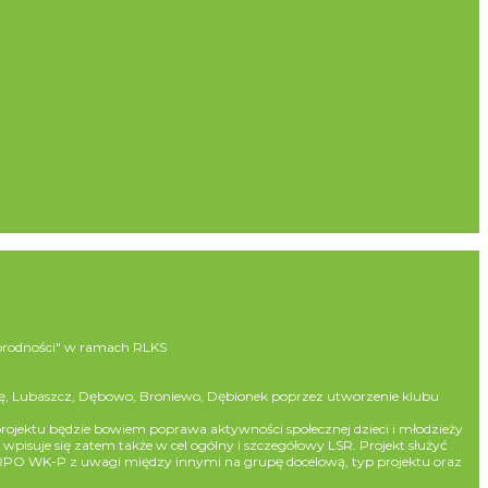
norodności" w ramach RLKS
ę, Lubaszcz, Dębowo, Broniewo, Dębionek poprzez utworzenie klubu
ojektu będzie bowiem poprawa aktywności społecznej dzieci i młodzieży
suje się zatem także w cel ogólny i szczegółowy LSR. Projekt służyć
z RPO WK-P z uwagi między innymi na grupę docelową, typ projektu oraz