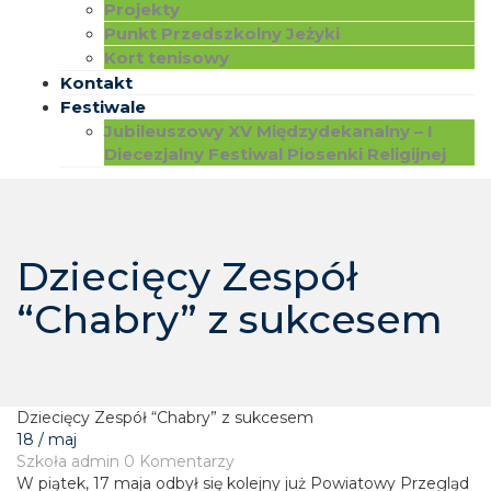
Projekty
Punkt Przedszkolny Jeżyki
Kort tenisowy
Kontakt
Festiwale
Jubileuszowy XV Międzydekanalny – I
Diecezjalny Festiwal Piosenki Religijnej
Dziecięcy Zespół
“Chabry” z sukcesem
Dziecięcy Zespół “Chabry” z sukcesem
18 / maj
Szkoła
admin
0 Komentarzy
W piątek, 17 maja odbył się kolejny już Powiatowy Przegląd