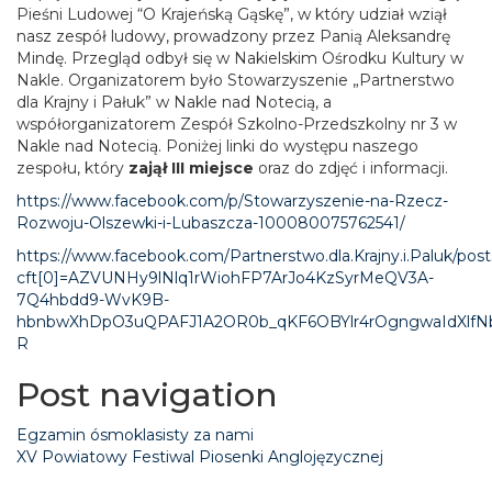
Pieśni Ludowej “O Krajeńską Gąskę”, w który udział wziął
nasz zespół ludowy, prowadzony przez Panią Aleksandrę
Mindę. Przegląd odbył się w Nakielskim Ośrodku Kultury w
Nakle. Organizatorem było Stowarzyszenie „Partnerstwo
dla Krajny i Pałuk” w Nakle nad Notecią, a
współorganizatorem Zespół Szkolno-Przedszkolny nr 3 w
Nakle nad Notecią. Poniżej linki do występu naszego
zespołu, który
zajął III miejsce
oraz do zdjęć i informacji.
https://www.facebook.com/p/Stowarzyszenie-na-Rzecz-
Rozwoju-Olszewki-i-Lubaszcza-100080075762541/
https://www.facebook.com/Partnerstwo.dla.Krajny.i.Pal
cft[0]=AZVUNHy9lNlq1rWiohFP7ArJo4KzSyrMeQV3A-
7Q4hbdd9-WvK9B-
hbnbwXhDpO3uQPAFJ1A2OR0b_qKF6OBYlr4rOgngwaIdXlf
R
Post navigation
Egzamin ósmoklasisty za nami
XV Powiatowy Festiwal Piosenki Anglojęzycznej