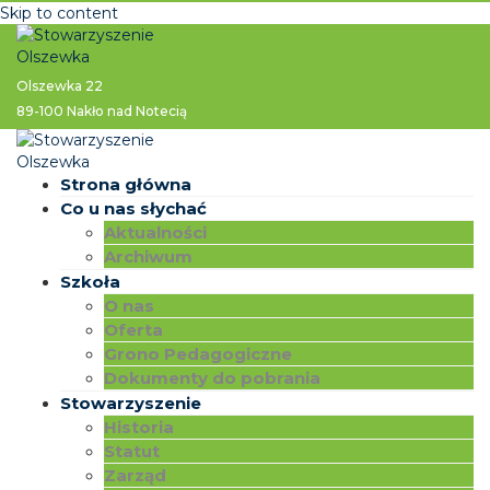
Skip to content
Olszewka 22
89-100 Nakło nad Notecią
Strona główna
Co u nas słychać
Aktualności
Archiwum
Szkoła
O nas
Oferta
Grono Pedagogiczne
Dokumenty do pobrania
Stowarzyszenie
Historia
Statut
Zarząd