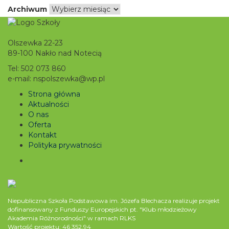
Archiwum
Olszewka 22-23
89-100 Nakło nad Notecią
Tel: 502 073 860
e-mail: nspolszewka@wp.pl
Strona główna
Aktualności
O nas
Oferta
Kontakt
Polityka prywatności
Niepubliczna Szkoła Podstawowa im. Józefa Blechacza realizuje projekt
dofinansowany z Funduszy Europejskich pt. "Klub młodzieżowy
Akademia Różnorodności" w ramach RLKS
Wartość projektu: 46 352,94