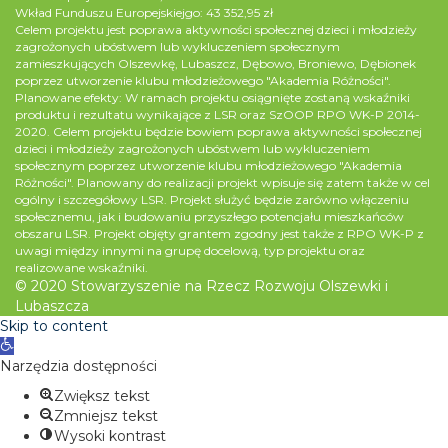
Wkład Funduszu Europejskiejgo: 43 352,95 zł
Celem projektu jest poprawa aktywności społecznej dzieci i młodzieży
zagrożonych ubóstwem lub wykluczeniem społecznym
zamieszkujących Olszewkę, Lubaszcz, Dębowo, Broniewo, Dębionek
poprzez utworzenie klubu młodzieżowego "Akademia Różności".
Planowane efekty: W ramach projektu osiągnięte zostaną wskaźniki
produktu i rezultatu wynikające z LSR oraz SzOOP RPO WK-P 2014-
2020. Celem projektu będzie bowiem poprawa aktywności społecznej
dzieci i młodzieży zagrożonych ubóstwem lub wykluczeniem
społecznym poprzez utworzenie klubu młodzieżowego "Akademia
Różności". Planowany do realizacji projekt wpisuje się zatem także w cel
ogólny i szczegółowy LSR. Projekt służyć będzie zarówno włączeniu
społecznemu, jak i budowaniu przyszłego potencjału mieszkańców
obszaru LSR. Projekt objęty grantem zgodny jest także z RPO WK-P z
uwagi między innymi na grupę docelową, typ projektu oraz
realizowane wskaźniki.
© 2020 Stowarzyszenie na Rzecz Rozwoju Olszewki i
Lubaszcza
Skip to content
Open
toolbar
Narzędzia dostępności
Zwiększ tekst
Zmniejsz tekst
Wysoki kontrast