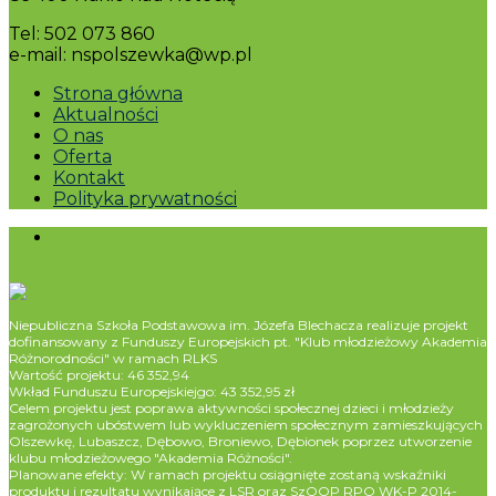
Tel: 502 073 860
e-mail: nspolszewka@wp.pl
Strona główna
Aktualności
O nas
Oferta
Kontakt
Polityka prywatności
Niepubliczna Szkoła Podstawowa im. Józefa Blechacza realizuje projekt
dofinansowany z Funduszy Europejskich pt. "Klub młodzieżowy Akademia
Różnorodności" w ramach RLKS
Wartość projektu: 46 352,94
Wkład Funduszu Europejskiejgo: 43 352,95 zł
Celem projektu jest poprawa aktywności społecznej dzieci i młodzieży
zagrożonych ubóstwem lub wykluczeniem społecznym zamieszkujących
Olszewkę, Lubaszcz, Dębowo, Broniewo, Dębionek poprzez utworzenie
klubu młodzieżowego "Akademia Różności".
Planowane efekty: W ramach projektu osiągnięte zostaną wskaźniki
produktu i rezultatu wynikające z LSR oraz SzOOP RPO WK-P 2014-