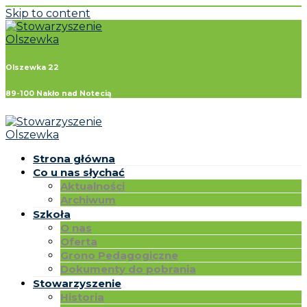
Skip to content
Olszewka 22
89-100 Nakło nad Notecią
Strona główna
Co u nas słychać
Aktualności
Archiwum
Szkoła
O nas
Oferta
Grono Pedagogiczne
Dokumenty do pobrania
Stowarzyszenie
Historia