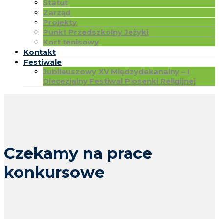
Statut
Zarząd
Projekty
Punkt Przedszkolny Jeżyki
Kort tenisowy
Kontakt
Festiwale
Jubileuszowy XV Międzydekanalny – I
Diecezjalny Festiwal Piosenki Religijnej
Czekamy na prace
konkursowe