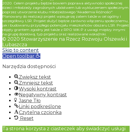
2020. Celem projektu będzie bowiem poprawa aktywności społecznej
dzieci i młodzieży zagrożonych ubóstwem lub wykluczeniem społecznym
poprzez utworzenie klubu młodzieżowego "Akademia Różności".
Planowany do realizacji projekt wpisuje się zatem także w cel ogólny i
szczegółowy LSR. Projekt służyć będzie zarówno włączeniu społecznemu,
jak i budowaniu przyszłego potencjału mieszkańców obszaru LSR. Projekt
objęty grantem zgodny jest także z RPO WK-P z uwagi między innymi
na grupę docelową, typ projektu oraz realizowane wskaźniki.
© 2020 Stowarzyszenie na Rzecz Rozwoju Olszewki i
Lubaszcza
Skip to content
Open toolbar
Narzędzia dostępności
Zwiększ tekst
Zmniejsz tekst
Wysoki kontrast
Negatywny kontrast
Jasne Tło
Linki podkreślone
Czytelna czcionka
Reset
Ta strona korzysta z ciasteczek aby świadczyć usługi