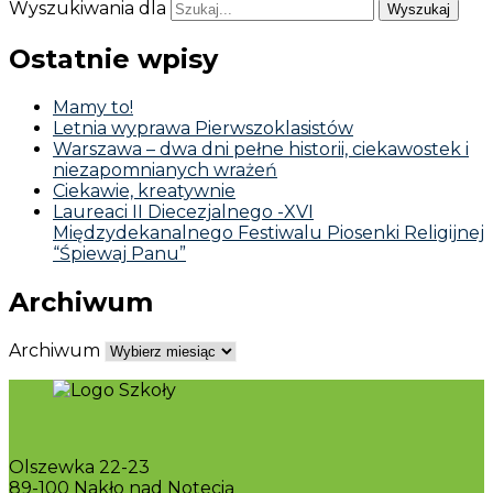
Wyszukiwania dla
Ostatnie wpisy
Mamy to!
Letnia wyprawa Pierwszoklasistów
Warszawa – dwa dni pełne historii, ciekawostek i
niezapomnianych wrażeń
Ciekawie, kreatywnie
Laureaci II Diecezjalnego -XVI
Międzydekanalnego Festiwalu Piosenki Religijnej
“Śpiewaj Panu”
Archiwum
Archiwum
Olszewka 22-23
89-100 Nakło nad Notecią