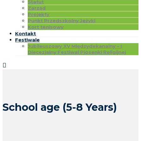
Statut
Zarząd
Projekty
Punkt Przedszkolny Jeżyki
Kort tenisowy
Kontakt
Festiwale
Jubileuszowy XV Międzydekanalny – I
Diecezjalny Festiwal Piosenki Religijnej
School age (5-8 Years)