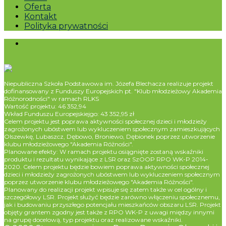
Oferta
Kontakt
Polityka prywatności
Niepubliczna Szkoła Podstawowa im. Józefa Blechacza realizuje projekt
dofinansowany z Funduszy Europejskich pt. "Klub młodzieżowy Akademia
Różnorodności" w ramach RLKS
Wartość projektu: 46 352,94
Wkład Funduszu Europejskiejgo: 43 352,95 zł
Celem projektu jest poprawa aktywności społecznej dzieci i młodzieży
zagrożonych ubóstwem lub wykluczeniem społecznym zamieszkujących
Olszewkę, Lubaszcz, Dębowo, Broniewo, Dębionek poprzez utworzenie
klubu młodzieżowego "Akademia Różności".
Planowane efekty: W ramach projektu osiągnięte zostaną wskaźniki
produktu i rezultatu wynikające z LSR oraz SzOOP RPO WK-P 2014-
2020. Celem projektu będzie bowiem poprawa aktywności społecznej
dzieci i młodzieży zagrożonych ubóstwem lub wykluczeniem społecznym
poprzez utworzenie klubu młodzieżowego "Akademia Różności".
Planowany do realizacji projekt wpisuje się zatem także w cel ogólny i
szczegółowy LSR. Projekt służyć będzie zarówno włączeniu społecznemu,
jak i budowaniu przyszłego potencjału mieszkańców obszaru LSR. Projekt
objęty grantem zgodny jest także z RPO WK-P z uwagi między innymi
na grupę docelową, typ projektu oraz realizowane wskaźniki.