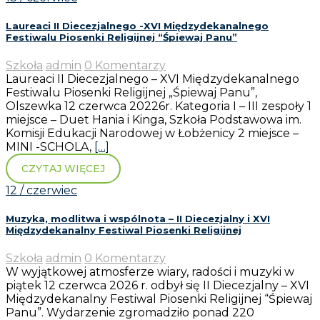
Laureaci II Diecezjalnego -XVI Międzydekanalnego
Festiwalu Piosenki Religijnej “Śpiewaj Panu”
Szkoła
admin
0 Komentarzy
Laureaci II Diecezjalnego – XVI Międzydekanalnego
Festiwalu Piosenki Religijnej „Śpiewaj Panu”,
Olszewka 12 czerwca 20226r. Kategoria I – III zespoły 1
miejsce – Duet Hania i Kinga, Szkoła Podstawowa im.
Komisji Edukacji Narodowej w Łobżenicy 2 miejsce –
MINI -SCHOLA,
[…]
CZYTAJ WIĘCEJ
12 / czerwiec
Muzyka, modlitwa i wspólnota – II Diecezjalny i XVI
Międzydekanalny Festiwal Piosenki Religijnej
Szkoła
admin
0 Komentarzy
W wyjątkowej atmosferze wiary, radości i muzyki w
piątek 12 czerwca 2026 r. odbył się II Diecezjalny – XVI
Międzydekanalny Festiwal Piosenki Religijnej “Śpiewaj
Panu”. Wydarzenie zgromadziło ponad 220