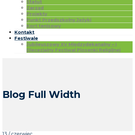
Statut
Zarząd
Projekty
Punkt Przedszkolny Jeżyki
Kort tenisowy
Kontakt
Festiwale
Jubileuszowy XV Międzydekanalny – I
Diecezjalny Festiwal Piosenki Religijnej
Blog Full Width
13 / czerwiec