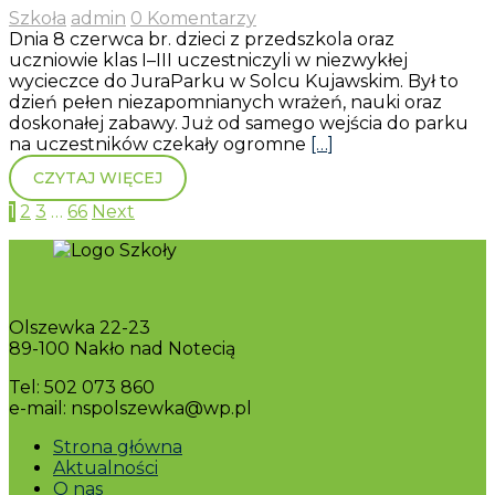
Szkoła
admin
0 Komentarzy
Dnia 8 czerwca br. dzieci z przedszkola oraz
uczniowie klas I–III uczestniczyli w niezwykłej
wycieczce do JuraParku w Solcu Kujawskim. Był to
dzień pełen niezapomnianych wrażeń, nauki oraz
doskonałej zabawy. Już od samego wejścia do parku
na uczestników czekały ogromne
[…]
CZYTAJ WIĘCEJ
1
2
3
…
66
Next
Olszewka 22-23
89-100 Nakło nad Notecią
Tel: 502 073 860
e-mail: nspolszewka@wp.pl
Strona główna
Aktualności
O nas