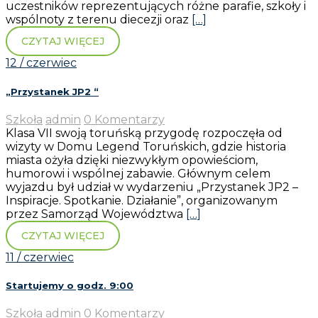
uczestników reprezentujących różne parafie, szkoły i
wspólnoty z terenu diecezji oraz
[…]
CZYTAJ WIĘCEJ
12 / czerwiec
„Przystanek JP2 “
Szkoła
admin
0 Komentarzy
Klasa VII swoją toruńską przygodę rozpoczęła od
wizyty w Domu Legend Toruńskich, gdzie historia
miasta ożyła dzięki niezwykłym opowieściom,
humorowi i wspólnej zabawie. Głównym celem
wyjazdu był udział w wydarzeniu „Przystanek JP2 –
Inspiracje. Spotkanie. Działanie”, organizowanym
przez Samorząd Województwa
[…]
CZYTAJ WIĘCEJ
11 / czerwiec
Startujemy o godz. 9:00
Szkoła
admin
0 Komentarzy